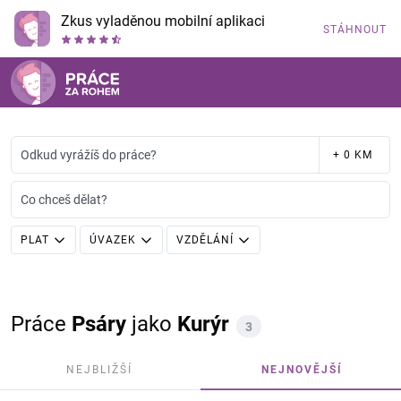
Zkus vyladěnou mobilní aplikaci
STÁHNOUT
Odkud vyrážíš do práce?
+ 0 KM
Co chceš dělat?
PLAT
ÚVAZEK
VZDĚLÁNÍ
Práce
Psáry
jako
Kurýr
3
NEJBLIŽŠÍ
NEJNOVĚJŠÍ