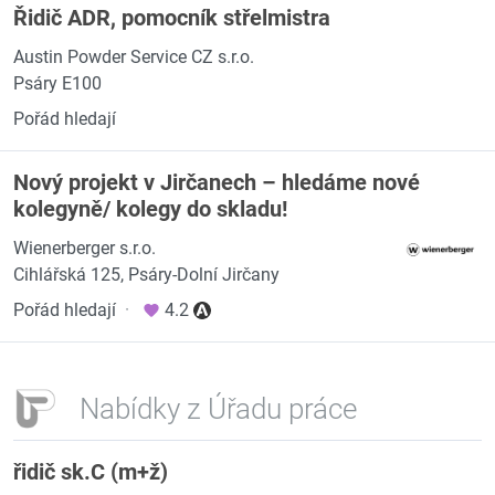
Řidič ADR, pomocník střelmistra
Austin Powder Service CZ s.r.o.
Psáry E100
Pořád hledají
Nový projekt v Jirčanech – hledáme nové
kolegyně/ kolegy do skladu!
Wienerberger s.r.o.
Cihlářská 125, Psáry-Dolní Jirčany
Pořád hledají
·
4.2
Nabídky z Úřadu práce
řidič sk.C (m+ž)