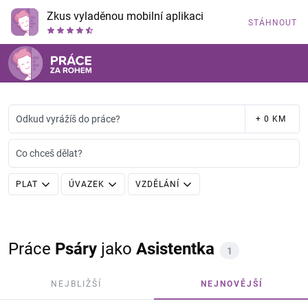
Zkus vyladěnou mobilní aplikaci
STÁHNOUT
Odkud vyrážíš do práce?
+ 0 KM
Co chceš dělat?
PLAT
ÚVAZEK
VZDĚLÁNÍ
Práce
Psáry
jako
Asistentka
1
NEJBLIŽŠÍ
NEJNOVĚJŠÍ