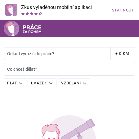
Zkus vyladěnou mobilní aplikaci
STÁHNOUT
Odkud vyrážíš do práce?
+ 0 KM
Co chceš dělat?
PLAT
ÚVAZEK
VZDĚLÁNÍ