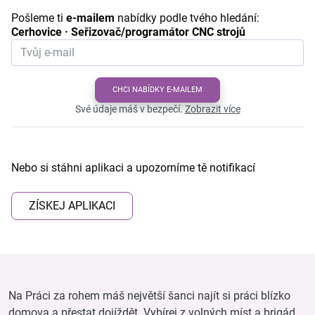
Pošleme ti
e-mailem
nabídky podle tvého hledání:
Cerhovice · Seřizovač/programátor CNC strojů
CHCI NABÍDKY E-MAILEM
Své údaje máš v bezpečí.
Zobrazit více
Nebo si stáhni aplikaci a upozorníme tě notifikací
ZÍSKEJ APLIKACI
Na Práci za rohem máš největší šanci najít si práci blízko
domova a přestat dojíždět. Vybírej z volných míst a brigád