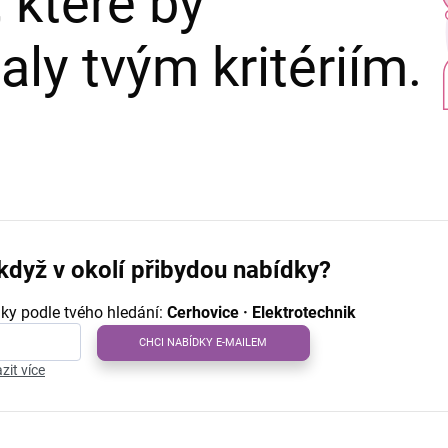
 které by
ly tvým kritériím.
když v okolí přibydou nabídky?
ky podle tvého hledání:
Cerhovice · Elektrotechnik
CHCI NABÍDKY E-MAILEM
zit více