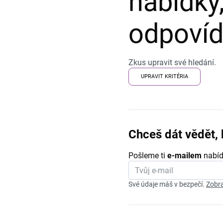
nabídky,
odpovída
Zkus upravit své hledání.
UPRAVIT KRITÉRIA
Chceš dát vědět, 
Pošleme ti
e-mailem
nabíd
Své údaje máš v bezpečí.
Zobra