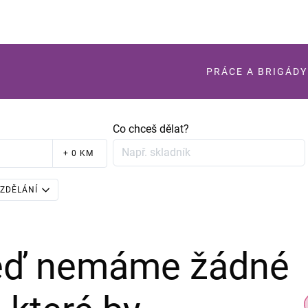
PRÁCE A BRIGÁDY
Co chceš dělat?
+ 0 KM
ZDĚLÁNÍ
teď nemáme žádné