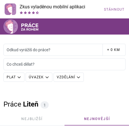
Zkus vyladěnou mobilní aplikaci
STÁHNOUT
Odkud vyrážíš do práce?
+ 0 KM
Co chceš dělat?
PLAT
ÚVAZEK
VZDĚLÁNÍ
Práce
Liteň
1
NEJBLIŽŠÍ
NEJNOVĚJŠÍ