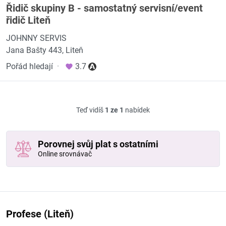
Řidič skupiny B - samostatný servisní/event
řidič Liteň
JOHNNY SERVIS
Jana Bašty 443, Liteň
Pořád hledají
·
3.7
Teď vidíš
1 ze 1
nabídek
Porovnej svůj plat s ostatními
Online srovnávač
Profese (Liteň)