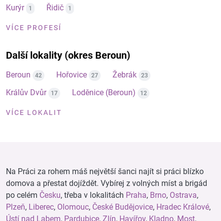
Kurýr
Řidič
1
1
VÍCE PROFESÍ
Další lokality (okres Beroun)
Beroun
Hořovice
Žebrák
42
27
23
Králův Dvůr
Loděnice (Beroun)
17
12
VÍCE LOKALIT
Na Práci za rohem máš největší šanci najít si práci blízko
domova a přestat dojíždět. Vybírej z volných míst a brigád
po celém
Česku
, třeba v lokalitách
Praha
,
Brno
,
Ostrava
,
Plzeň
,
Liberec
,
Olomouc
,
České Budějovice
,
Hradec Králové
,
Ústí nad Labem
,
Pardubice
,
Zlín
,
Havířov
,
Kladno
,
Most
,