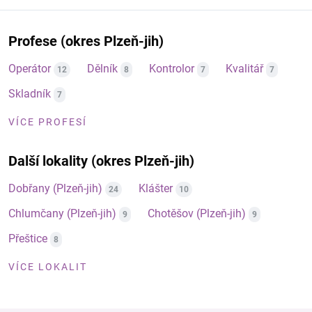
Profese (okres Plzeň-jih)
Operátor
Dělník
Kontrolor
Kvalitář
12
8
7
7
Skladník
7
VÍCE PROFESÍ
Další lokality (okres Plzeň-jih)
Dobřany (Plzeň-jih)
Klášter
24
10
Chlumčany (Plzeň-jih)
Chotěšov (Plzeň-jih)
9
9
Přeštice
8
VÍCE LOKALIT