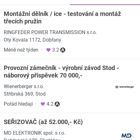
Montážní dělník / ice - testování a montáž
třecích pružin
RINGFEDER POWER TRANSMISSION s.r.o.
Oty Kovala 1172, Dobřany
Méně než týden
·
3.2
Provozní zámečník - výrobní závod Stod -
náborový příspěvek 70 000,-
Wienerberger s.r.o.
Stříbrská 369, Stod
Pořád hledají
·
4.2
SEŘIZOVAČ (až 52.000,- Kč)
MD ELEKTRONIK spol. s r.o.