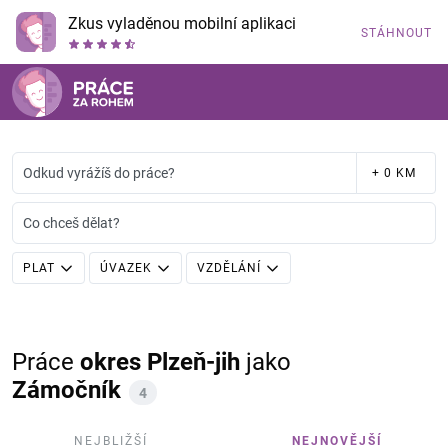
Zkus vyladěnou mobilní aplikaci
STÁHNOUT
Odkud vyrážíš do práce?
+ 0 KM
Co chceš dělat?
PLAT
ÚVAZEK
VZDĚLÁNÍ
Práce
okres Plzeň-jih
jako
Zámočník
4
NEJBLIŽŠÍ
NEJNOVĚJŠÍ