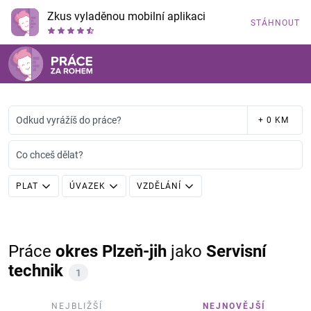
Zkus vyladěnou mobilní aplikaci
STÁHNOUT
Odkud vyrážíš do práce?
+ 0 KM
Co chceš dělat?
PLAT
ÚVAZEK
VZDĚLÁNÍ
Práce
okres Plzeň-jih
jako
Servisní
technik
1
NEJBLIŽŠÍ
NEJNOVĚJŠÍ