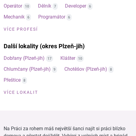
Operátor
Dělník
Developer
10
7
6
Mechanik
Programátor
6
6
VÍCE PROFESÍ
Další lokality (okres Plzeň-jih)
Dobřany (Plzeň-jih)
Klášter
17
10
Chlumčany (Plzeň-jih)
Chotěšov (Plzeň-jih)
9
8
Přeštice
8
VÍCE LOKALIT
Na Práci za rohem máš největší šanci najít si práci blízko
domova a přestat dojíždět. Vybírej z volných míst a brigád