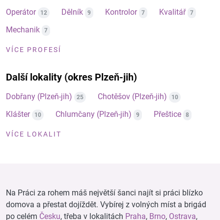
Operátor
Dělník
Kontrolor
Kvalitář
12
9
7
7
Mechanik
7
VÍCE PROFESÍ
Další lokality (okres Plzeň-jih)
Dobřany (Plzeň-jih)
Chotěšov (Plzeň-jih)
25
10
Klášter
Chlumčany (Plzeň-jih)
Přeštice
10
9
8
VÍCE LOKALIT
Na Práci za rohem máš největší šanci najít si práci blízko
domova a přestat dojíždět. Vybírej z volných míst a brigád
po celém
Česku
, třeba v lokalitách
Praha
,
Brno
,
Ostrava
,