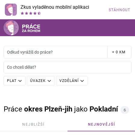
Zkus vyladěnou mobilní aplikaci
STÁHNOUT
Odkud vyrážíš do práce?
+ 0 KM
Co chceš dělat?
PLAT
ÚVAZEK
VZDĚLÁNÍ
Práce
okres Plzeň-jih
jako
Pokladní
6
NEJBLIŽŠÍ
NEJNOVĚJŠÍ