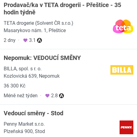
Prodavač/ka v TETA drogerii - Přeštice - 35
hodin týdně
TETA drogerie (Solvent ČR s.r.o.)
Masarykovo nám. 1, Přeštice
2 dny
·
3.1
Nepomuk: VEDOUCÍ SMĚNY
BILLA, spol. s r. o.
Kozlovická 639, Nepomuk
36 300 Kč
Méně než týden
·
2.8
Vedoucí směny - Stod
Penny Market s.r.o.
Plzeňská 900, Stod