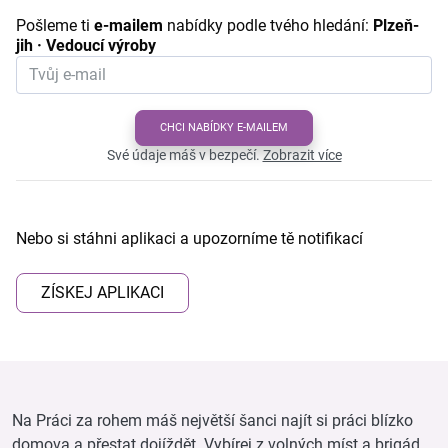
Pošleme ti
e-mailem
nabídky podle tvého hledání:
Plzeň-
jih · Vedoucí výroby
CHCI NABÍDKY E-MAILEM
Své údaje máš v bezpečí.
Zobrazit více
Nebo si stáhni aplikaci a upozorníme tě notifikací
ZÍSKEJ APLIKACI
Na Práci za rohem máš největší šanci najít si práci blízko
domova a přestat dojíždět. Vybírej z volných míst a brigád