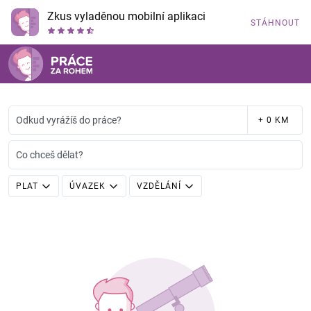
Zkus vyladěnou mobilní aplikaci
STÁHNOUT
Odkud vyrážíš do práce?
+ 0 KM
Co chceš dělat?
PLAT
ÚVAZEK
VZDĚLÁNÍ