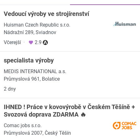
Vedoucí výroby ve strojírenství
Huisman Czech Republic s.r.o.
Nádražní 289, Sviadnov
Včerejší
·
2.9
specialista výroby
MEDIS INTERNATIONAL a.s.
Průmyslová 961, Bolatice
2 dny
IHNED ! Práce v kovovýrobě v Českém Těšíně +
Svozová doprava ZDARMA 🔥
Comac jobs s.r.o.
Průmyslová 2007, Český Těšín