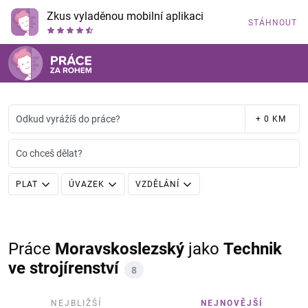
Zkus vyladěnou mobilní aplikaci
STÁHNOUT
Odkud vyrážíš do práce?
+ 0 KM
Co chceš dělat?
PLAT
ÚVAZEK
VZDĚLÁNÍ
Práce
Moravskoslezský
jako
Technik
ve strojírenství
8
NEJBLIŽŠÍ
NEJNOVĚJŠÍ