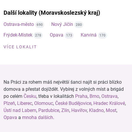
Další lokality (Moravskoslezský kraj)
Ostrava-město
Nový Jičín
690
280
Frýdek-Místek
Opava
Karviná
278
173
170
VÍCE LOKALIT
Na Práci za rohem máš největší šanci najít si práci blízko
domova a přestat dojíždět. Vybírej z volných míst a brigád
po celém
Česku
, třeba v lokalitách
Praha
,
Brno
,
Ostrava
,
Plzeň
,
Liberec
,
Olomouc
,
České Budějovice
,
Hradec Králové
,
Ústí nad Labem
,
Pardubice
,
Zlín
,
Havířov
,
Kladno
,
Most
,
Opava
a
mnoha dalších
.