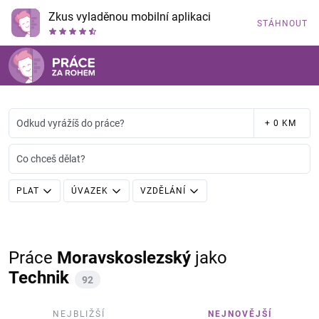
Zkus vyladěnou mobilní aplikaci
STÁHNOUT
Odkud vyrážíš do práce?
+ 0 KM
Co chceš dělat?
PLAT
ÚVAZEK
VZDĚLÁNÍ
Práce
Moravskoslezský
jako
Technik
92
NEJBLIŽŠÍ
NEJNOVĚJŠÍ