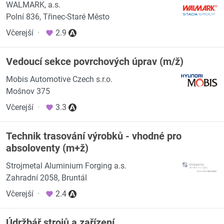
WALMARK, a.s.
Polní 836, Třinec-Staré Město
Včerejší
·
2.9
Vedoucí sekce povrchových úprav (m/ž)
Mobis Automotive Czech s.r.o.
Mošnov 375
Včerejší
·
3.3
Technik trasování výrobků - vhodné pro
absoloventy (m+ž)
Strojmetal Aluminium Forging a.s.
Zahradní 2058, Bruntál
Včerejší
·
2.4
Údržbář strojů a zařízení