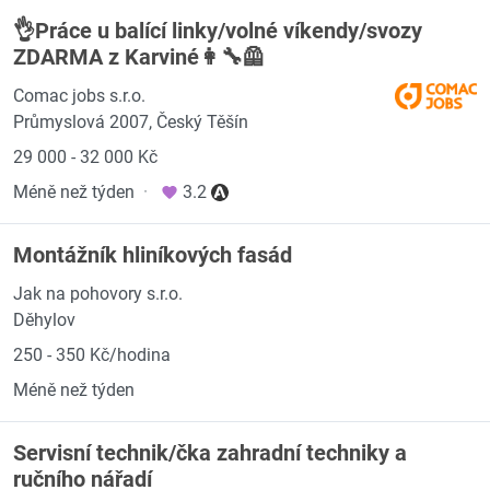
👌Práce u balící linky/volné víkendy/svozy
ZDARMA z Karviné👩‍🔧🦺
Comac jobs s.r.o.
Průmyslová 2007, Český Těšín
29 000 - 32 000 Kč
Méně než týden
·
3.2
Montážník hliníkových fasád
Jak na pohovory s.r.o.
Děhylov
250 - 350 Kč/hodina
Méně než týden
Servisní technik/čka zahradní techniky a
ručního nářadí