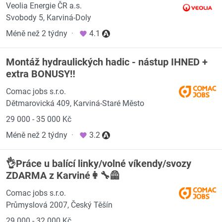
Veolia Energie ČR a.s.
Svobody 5, Karviná-Doly
Méně než 2 týdny
·
4.1
Montáž hydraulických hadic - nástup IHNED +
extra BONUSY‼️
Comac jobs s.r.o.
Dětmarovická 409, Karviná-Staré Město
29 000 - 35 000 Kč
Méně než 2 týdny
·
3.2
👌Práce u balící linky/volné víkendy/svozy
ZDARMA z Karviné👩‍🔧🦺
Comac jobs s.r.o.
Průmyslová 2007, Český Těšín
29 000 - 32 000 Kč