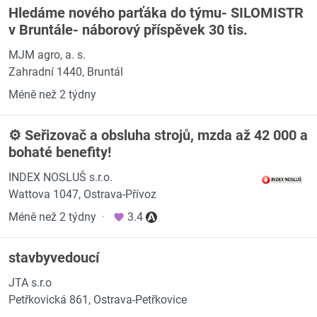
Hledáme nového parťáka do týmu- SILOMISTR
v Bruntále- náborový příspěvek 30 tis.
MJM agro, a. s.
Zahradní 1440, Bruntál
Méně než 2 týdny
⚙️ Seřizovač a obsluha strojů, mzda až 42 000 a
bohaté benefity!
INDEX NOSLUŠ s.r.o.
Wattova 1047, Ostrava-Přívoz
Méně než 2 týdny
·
3.4
stavbyvedoucí
JTA s.r.o
Petřkovická 861, Ostrava-Petřkovice