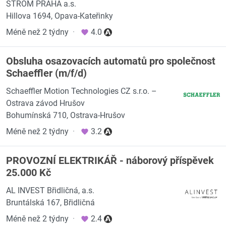
STROM PRAHA a.s.
Hillova 1694, Opava-Kateřinky
Méně než 2 týdny
·
4.0
Obsluha osazovacích automatů pro společnost
Schaeffler (m/f/d)
Schaeffler Motion Technologies CZ s.r.o. –
Ostrava závod Hrušov
Bohumínská 710, Ostrava-Hrušov
Méně než 2 týdny
·
3.2
PROVOZNÍ ELEKTRIKÁŘ - náborový příspěvek
25.000 Kč
AL INVEST Břidličná, a.s.
Bruntálská 167, Břidličná
Méně než 2 týdny
·
2.4