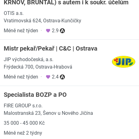
KRNOV, BRUNTÁL) s autem i k soukr. účelům
OTIS a.s.
Vratimovská 624, Ostrava-Kunčičky
Méně než týden
·
2.9
Mistr pekař/Pekař | C&C | Ostrava
JIP východočeská, a.s.
Frýdecká 700, Ostrava-Hrabová
Méně než týden
·
2.4
Specialista BOZP a PO
FIRE GROUP s.r.o.
Malostranská 23, Šenov u Nového Jičína
35 000 - 45 000 Kč
Méně než 2 týdny