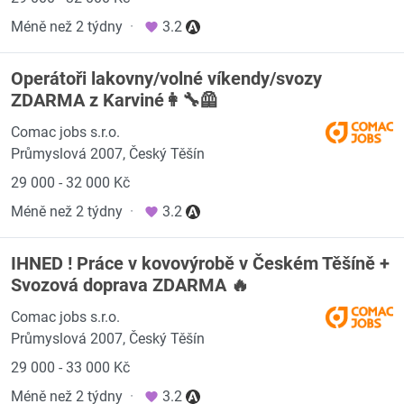
Méně než 2 týdny
·
3.2
Operátoři lakovny/volné víkendy/svozy
ZDARMA z Karviné👩‍🔧🦺
Comac jobs s.r.o.
Průmyslová 2007, Český Těšín
29 000 - 32 000 Kč
Méně než 2 týdny
·
3.2
IHNED ! Práce v kovovýrobě v Českém Těšíně +
Svozová doprava ZDARMA 🔥
Comac jobs s.r.o.
Průmyslová 2007, Český Těšín
29 000 - 33 000 Kč
Méně než 2 týdny
·
3.2