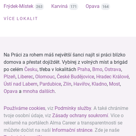
Frýdek-Místek
Karviná
Opava
263
171
164
VÍCE LOKALIT
Na Práci za rohem máš největší šanci najít si práci blízko
domova a přestat dojíždět. Vybírej z volných míst a brigád
po celém
Česku
, třeba v lokalitách
Praha
,
Brno
,
Ostrava
,
Plzeň
,
Liberec
,
Olomouc
,
České Budějovice
,
Hradec Králové
,
Ústí nad Labem
,
Pardubice
,
Zlín
,
Havířov
,
Kladno
,
Most
,
Opava
a
mnoha dalších
.
Používáme cookies
, viz
Podmínky služby
. A také chráníme
tvoje osobní údaje, viz
Zásady ochrany soukromí
. Více o
reklamě na portálech Alma Career a transparentnosti se
můžete dočíst na naší
Informační stránce
. Zde je naše