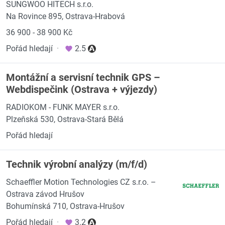
SUNGWOO HITECH s.r.o.
Na Rovince 895, Ostrava-Hrabová
36 900 - 38 900 Kč
Pořád hledají
·
2.5
Montážní a servisní technik GPS –
Webdispečink (Ostrava + výjezdy)
RADIOKOM - FUNK MAYER s.r.o.
Plzeňská 530, Ostrava-Stará Bělá
Pořád hledají
Technik výrobní analýzy (m/f/d)
Schaeffler Motion Technologies CZ s.r.o. –
Ostrava závod Hrušov
Bohumínská 710, Ostrava-Hrušov
Pořád hledají
·
3.2