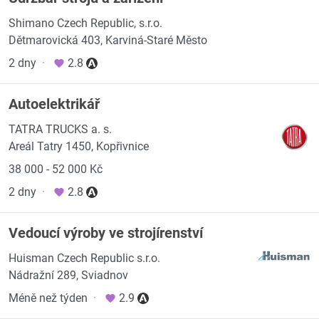
Shimano Czech Republic, s.r.o.
Dětmarovická 403, Karviná-Staré Město
2 dny
·
2.8
Autoelektrikář
TATRA TRUCKS a. s.
Areál Tatry 1450, Kopřivnice
38 000 - 52 000 Kč
2 dny
·
2.8
Vedoucí výroby ve strojírenství
Huisman Czech Republic s.r.o.
Nádražní 289, Sviadnov
Méně než týden
·
2.9