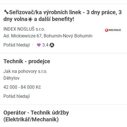
🔧Seřizovač/ka výrobních linek - 3 dny práce, 3
dny volna☀️ a další benefity!
INDEX NOSLUŠ s.r.o.
Ad. Mickiewicze 67, Bohumín-Nový Bohumín
Pořád hledají
·
3.4
Technik - prodejce
Jak na pohovory s.r.o.
Děhylov
42 000 - 84 000 Kč
Pořád hledají
Operátor - Technik údržby
(Elektrikář/Mechanik)