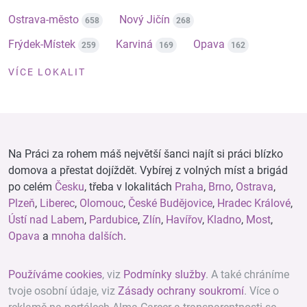
Ostrava-město
Nový Jičín
658
268
Frýdek-Místek
Karviná
Opava
259
169
162
VÍCE LOKALIT
Na Práci za rohem máš největší šanci najít si práci blízko
domova a přestat dojíždět. Vybírej z volných míst a brigád
po celém
Česku
, třeba v lokalitách
Praha
,
Brno
,
Ostrava
,
Plzeň
,
Liberec
,
Olomouc
,
České Budějovice
,
Hradec Králové
,
Ústí nad Labem
,
Pardubice
,
Zlín
,
Havířov
,
Kladno
,
Most
,
Opava
a
mnoha dalších
.
Používáme cookies
, viz
Podmínky služby
. A také chráníme
tvoje osobní údaje, viz
Zásady ochrany soukromí
. Více o