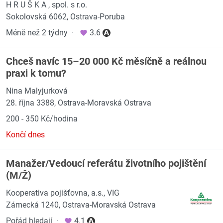
H R U Š K A , spol. s r.o.
Sokolovská 6062, Ostrava-Poruba
Méně než 2 týdny
·
3.6
Chceš navíc 15–20 000 Kč měsíčně a reálnou
praxi k tomu?
Nina Malyjurková
28. října 3388, Ostrava-Moravská Ostrava
200 - 350 Kč/hodina
Končí dnes
Manažer/Vedoucí referátu životního pojištění
(M/Ž)
Kooperativa pojišťovna, a.s., VIG
Zámecká 1240, Ostrava-Moravská Ostrava
Pořád hledají
·
4.1