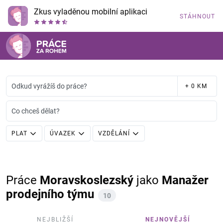
Zkus vyladěnou mobilní aplikaci
STÁHNOUT
Odkud vyrážíš do práce?
+ 0 KM
Co chceš dělat?
PLAT
ÚVAZEK
VZDĚLÁNÍ
Práce
Moravskoslezský
jako
Manažer
prodejního týmu
10
NEJBLIŽŠÍ
NEJNOVĚJŠÍ