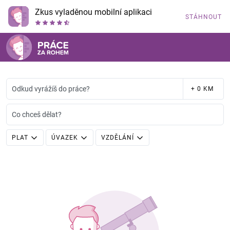
Zkus vyladěnou mobilní aplikaci
STÁHNOUT
Odkud vyrážíš do práce?
+ 0 KM
Co chceš dělat?
PLAT
ÚVAZEK
VZDĚLÁNÍ