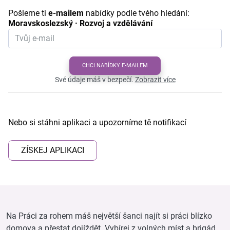
Pošleme ti
e-mailem
nabídky podle tvého hledání:
Moravskoslezský · Rozvoj a vzdělávání
CHCI NABÍDKY E-MAILEM
Své údaje máš v bezpečí.
Zobrazit více
Nebo si stáhni aplikaci a upozorníme tě notifikací
ZÍSKEJ APLIKACI
Na Práci za rohem máš největší šanci najít si práci blízko
domova a přestat dojíždět. Vybírej z volných míst a brigád