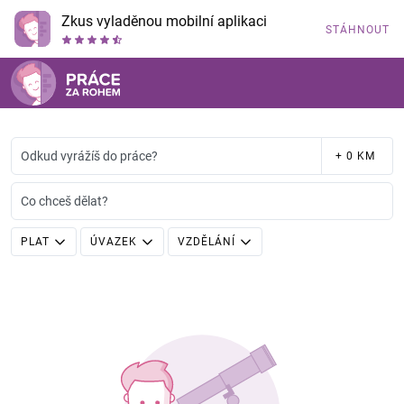
Zkus vyladěnou mobilní aplikaci
STÁHNOUT
Odkud vyrážíš do práce?
+ 0 KM
Co chceš dělat?
PLAT
ÚVAZEK
VZDĚLÁNÍ