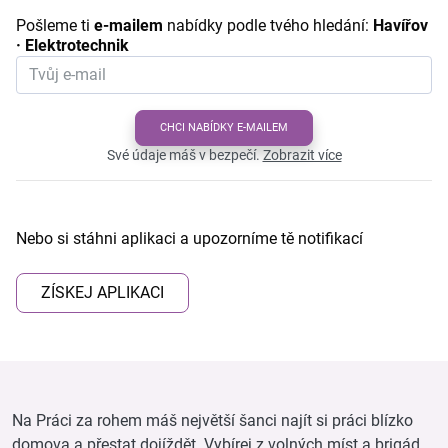
Pošleme ti
e-mailem
nabídky podle tvého hledání:
Havířov
· Elektrotechnik
CHCI NABÍDKY E-MAILEM
Své údaje máš v bezpečí.
Zobrazit více
Nebo si stáhni aplikaci a upozorníme tě notifikací
ZÍSKEJ APLIKACI
Na Práci za rohem máš největší šanci najít si práci blízko
domova a přestat dojíždět. Vybírej z volných míst a brigád