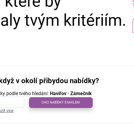
 které by
ly tvým kritériím.
když v okolí přibydou nabídky?
ky podle tvého hledání:
Havířov · Zámečník
CHCI NABÍDKY E-MAILEM
zit více