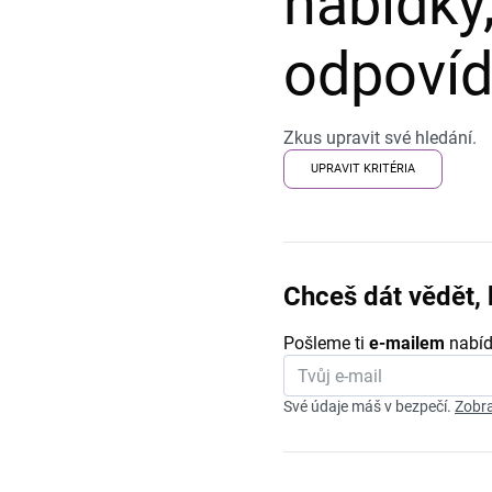
nabídky,
odpovída
Zkus upravit své hledání.
UPRAVIT KRITÉRIA
Chceš dát vědět, 
Pošleme ti
e-mailem
nabíd
Své údaje máš v bezpečí.
Zobra