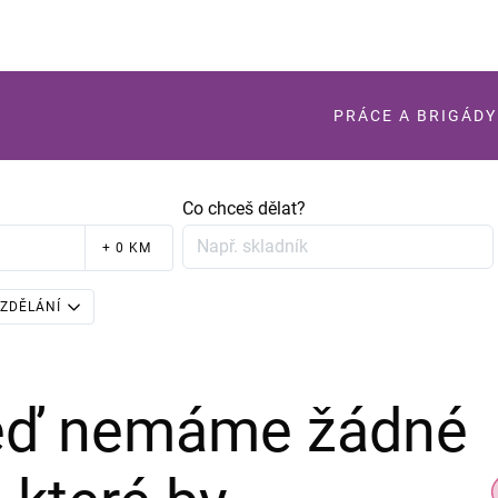
PRÁCE A BRIGÁDY
Co chceš dělat?
+ 0 KM
ZDĚLÁNÍ
teď nemáme žádné