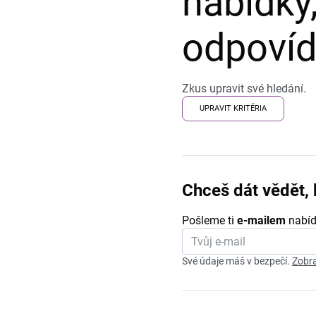
nabídky,
odpovída
Zkus upravit své hledání.
UPRAVIT KRITÉRIA
Chceš dát vědět, 
Pošleme ti
e-mailem
nabíd
Své údaje máš v bezpečí.
Zobra