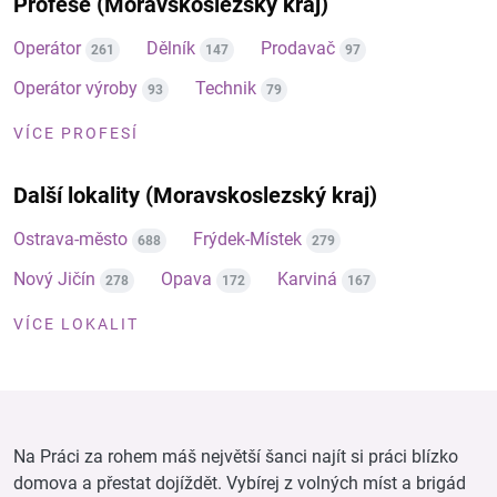
Profese (Moravskoslezský kraj)
Operátor
Dělník
Prodavač
261
147
97
Operátor výroby
Technik
93
79
VÍCE PROFESÍ
Další lokality (Moravskoslezský kraj)
Ostrava-město
Frýdek-Místek
688
279
Nový Jičín
Opava
Karviná
278
172
167
VÍCE LOKALIT
Na Práci za rohem máš největší šanci najít si práci blízko
domova a přestat dojíždět. Vybírej z volných míst a brigád