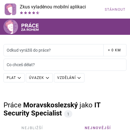
Zkus vyladěnou mobilní aplikaci
STÁHNOUT
Odkud vyrážíš do práce?
+ 0 KM
Co chceš dělat?
PLAT
ÚVAZEK
VZDĚLÁNÍ
Práce
Moravskoslezský
jako
IT
Security Specialist
1
NEJBLIŽŠÍ
NEJNOVĚJŠÍ