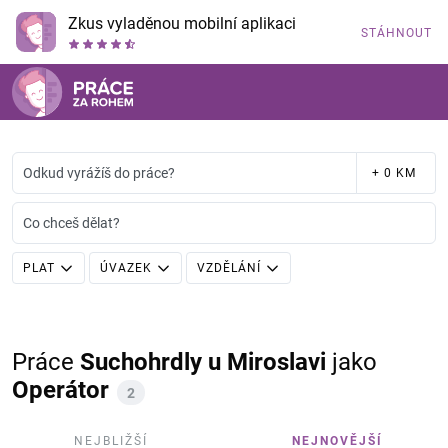
Zkus vyladěnou mobilní aplikaci
STÁHNOUT
Odkud vyrážíš do práce?
+ 0 KM
Co chceš dělat?
PLAT
ÚVAZEK
VZDĚLÁNÍ
Práce
Suchohrdly u Miroslavi
jako
Operátor
2
NEJBLIŽŠÍ
NEJNOVĚJŠÍ