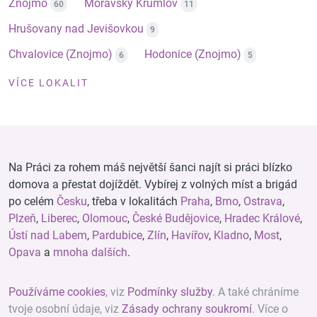
Znojmo
Moravský Krumlov
60
11
Hrušovany nad Jevišovkou
9
Chvalovice (Znojmo)
Hodonice (Znojmo)
6
5
VÍCE LOKALIT
Na Práci za rohem máš největší šanci najít si práci blízko
domova a přestat dojíždět. Vybírej z volných míst a brigád
po celém
Česku
, třeba v lokalitách
Praha
,
Brno
,
Ostrava
,
Plzeň
,
Liberec
,
Olomouc
,
České Budějovice
,
Hradec Králové
,
Ústí nad Labem
,
Pardubice
,
Zlín
,
Havířov
,
Kladno
,
Most
,
Opava
a
mnoha dalších
.
Používáme cookies
, viz
Podmínky služby
. A také chráníme
tvoje osobní údaje, viz
Zásady ochrany soukromí
. Více o