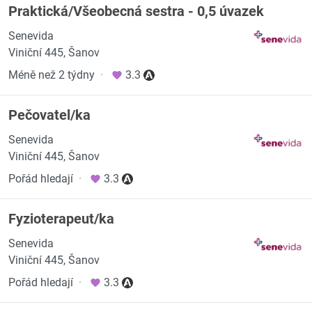
Praktická/Všeobecná sestra - 0,5 úvazek
Senevida
Viniční 445, Šanov
Méně než 2 týdny
·
3.3
Pečovatel/ka
Senevida
Viniční 445, Šanov
Pořád hledají
·
3.3
Fyzioterapeut/ka
Senevida
Viniční 445, Šanov
Pořád hledají
·
3.3