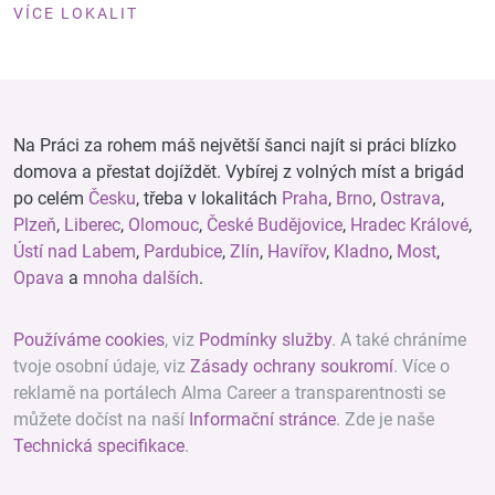
VÍCE LOKALIT
Na Práci za rohem máš největší šanci najít si práci blízko
domova a přestat dojíždět. Vybírej z volných míst a brigád
po celém
Česku
, třeba v lokalitách
Praha
,
Brno
,
Ostrava
,
Plzeň
,
Liberec
,
Olomouc
,
České Budějovice
,
Hradec Králové
,
Ústí nad Labem
,
Pardubice
,
Zlín
,
Havířov
,
Kladno
,
Most
,
Opava
a
mnoha dalších
.
Používáme cookies
, viz
Podmínky služby
. A také chráníme
tvoje osobní údaje, viz
Zásady ochrany soukromí
. Více o
reklamě na portálech Alma Career a transparentnosti se
můžete dočíst na naší
Informační stránce
. Zde je naše
Technická specifikace
.