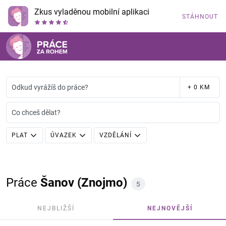
Zkus vyladěnou mobilní aplikaci
STÁHNOUT
Odkud vyrážíš do práce?
+ 0 KM
Co chceš dělat?
PLAT
ÚVAZEK
VZDĚLÁNÍ
Práce
Šanov (Znojmo)
5
NEJBLIŽŠÍ
NEJNOVĚJŠÍ