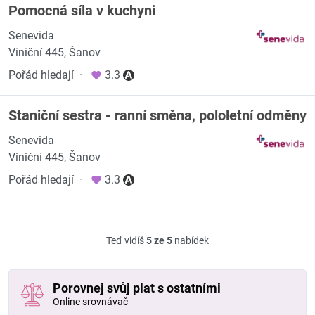
Pomocná síla v kuchyni
Senevida
Viniční 445, Šanov
Pořád hledají
·
3.3
Staniční sestra - ranní směna, pololetní odměny
Senevida
Viniční 445, Šanov
Pořád hledají
·
3.3
Teď vidíš
5 ze 5
nabídek
Porovnej svůj plat s ostatními
Online srovnávač