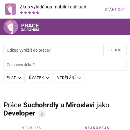
Zkus vyladěnou mobilní aplikaci
STÁHNOUT
Odkud vyrážíš do práce?
+ 0 KM
Co chceš dělat?
PLAT
ÚVAZEK
VZDĚLÁNÍ
Práce
Suchohrdly u Miroslavi
jako
Developer
2
NEJBLIŽŠÍ
NEJNOVĚJŠÍ