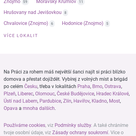
Znojmo
Moravský Krumlov
59
11
Hrušovany nad Jevišovkou
8
Chvalovice (Znojmo)
Hodonice (Znojmo)
6
5
VÍCE LOKALIT
Na Práci za rohem máš největší šanci najít si práci blízko
domova a přestat dojíždět. Vybírej z volných míst a brigád
po celém
Česku
, třeba v lokalitách
Praha
,
Brno
,
Ostrava
,
Plzeň
,
Liberec
,
Olomouc
,
České Budějovice
,
Hradec Králové
,
Ústí nad Labem
,
Pardubice
,
Zlín
,
Havířov
,
Kladno
,
Most
,
Opava
a
mnoha dalších
.
Používáme cookies
, viz
Podmínky služby
. A také chráníme
tvoje osobní údaje, viz
Zásady ochrany soukromí
. Více o