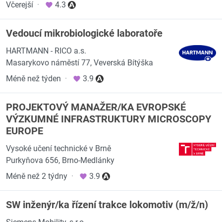
Včerejší
·
4.3
Vedoucí mikrobiologické laboratoře
HARTMANN - RICO a.s.
Masarykovo náměstí 77, Veverská Bítýška
Méně než týden
·
3.9
PROJEKTOVÝ MANAŽER/KA EVROPSKÉ
VÝZKUMNÉ INFRASTRUKTURY MICROSCOPY
EUROPE
Vysoké učení technické v Brně
Purkyňova 656, Brno-Medlánky
Méně než 2 týdny
·
3.9
SW inženýr/ka řízení trakce lokomotiv (m/ž/n)