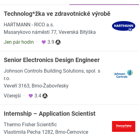
Technolog*žka ve zdravotnické výrobě
HARTMANN - RICO a.s.
Masarykovo náměstí 77, Veverská Bítýška
Jen pár hodin
·
3.9
Senior Electronics Design Engineer
Johnson Controls Building Solutions, spol. s
r.o.
Veveří 3163, Brno-Žabovřesky
Včerejší
·
3.4
Internship – Application Scientist
Thermo Fisher Scientific
Vlastimila Pecha 1282, Brno-Černovice