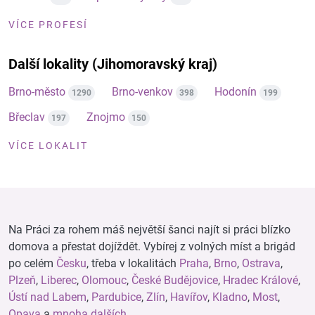
VÍCE PROFESÍ
Další lokality (Jihomoravský kraj)
Brno-město
Brno-venkov
Hodonín
1290
398
199
Břeclav
Znojmo
197
150
VÍCE LOKALIT
Na Práci za rohem máš největší šanci najít si práci blízko
domova a přestat dojíždět. Vybírej z volných míst a brigád
po celém
Česku
, třeba v lokalitách
Praha
,
Brno
,
Ostrava
,
Plzeň
,
Liberec
,
Olomouc
,
České Budějovice
,
Hradec Králové
,
Ústí nad Labem
,
Pardubice
,
Zlín
,
Havířov
,
Kladno
,
Most
,
Opava
a
mnoha dalších
.