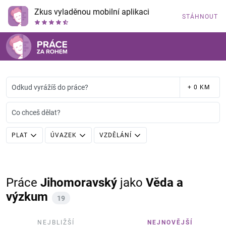
Zkus vyladěnou mobilní aplikaci
STÁHNOUT
Odkud vyrážíš do práce?
+ 0 KM
Co chceš dělat?
PLAT
ÚVAZEK
VZDĚLÁNÍ
Práce
Jihomoravský
jako
Věda a
výzkum
19
NEJBLIŽŠÍ
NEJNOVĚJŠÍ