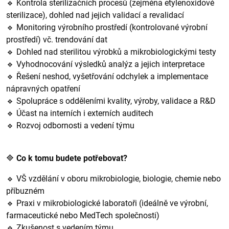
🔹 Kontrola sterilizačních procesů (zejména etylenoxidové
sterilizace), dohled nad jejich validací a revalidací
🔹 Monitoring výrobního prostředí (kontrolované výrobní
prostředí) vč. trendování dat
🔹 Dohled nad sterilitou výrobků a mikrobiologickými testy
🔹 Vyhodnocování výsledků analýz a jejich interpretace
🔹 Řešení neshod, vyšetřování odchylek a implementace
nápravných opatření
🔹 Spolupráce s odděleními kvality, výroby, validace a R&D
🔹 Účast na interních i externích auditech
🔹 Rozvoj odbornosti a vedení týmu
🔷
Co k tomu budete potřebovat?
🔹 VŠ vzdělání v oboru mikrobiologie, biologie, chemie nebo
příbuzném
🔹 Praxi v mikrobiologické laboratoři (ideálně ve výrobní,
farmaceutické nebo MedTech společnosti)
🔹 Zkušenost s vedením týmu