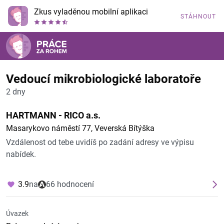
Zkus vyladěnou mobilní aplikaci
STÁHNOUT
Vedoucí mikrobiologické laboratoře
2 dny
HARTMANN - RICO a.s.
Masarykovo náměstí 77, Veverská Bítýška
Vzdálenost od tebe uvidíš po zadání adresy ve výpisu
nabídek.
3.9
na
66 hodnocení
Úvazek