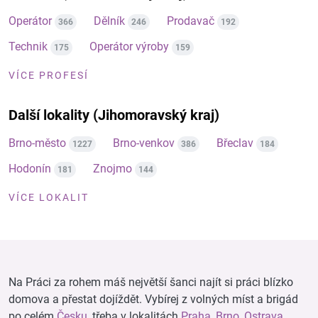
Operátor
Dělník
Prodavač
366
246
192
Technik
Operátor výroby
175
159
VÍCE PROFESÍ
Další lokality (Jihomoravský kraj)
Brno-město
Brno-venkov
Břeclav
1227
386
184
Hodonín
Znojmo
181
144
VÍCE LOKALIT
Na Práci za rohem máš největší šanci najít si práci blízko
domova a přestat dojíždět. Vybírej z volných míst a brigád
po celém
Česku
, třeba v lokalitách
Praha
,
Brno
,
Ostrava
,