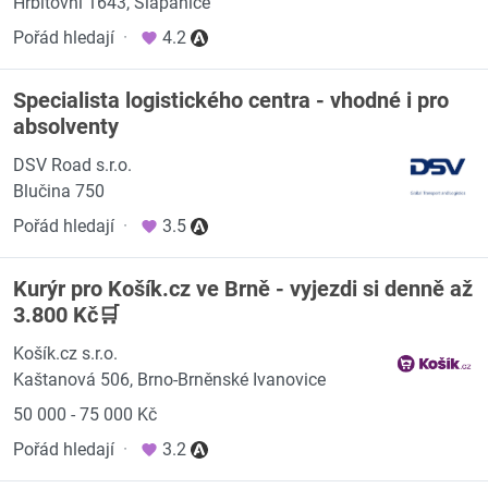
Hřbitovní 1643, Šlapanice
Pořád hledají
·
4.2
Specialista logistického centra - vhodné i pro
absolventy
DSV Road s.r.o.
Blučina 750
Pořád hledají
·
3.5
Kurýr pro Košík.cz ve Brně - vyjezdi si denně až
3.800 Kč🛒
Košík.cz s.r.o.
Kaštanová 506, Brno-Brněnské Ivanovice
50 000 - 75 000 Kč
Pořád hledají
·
3.2