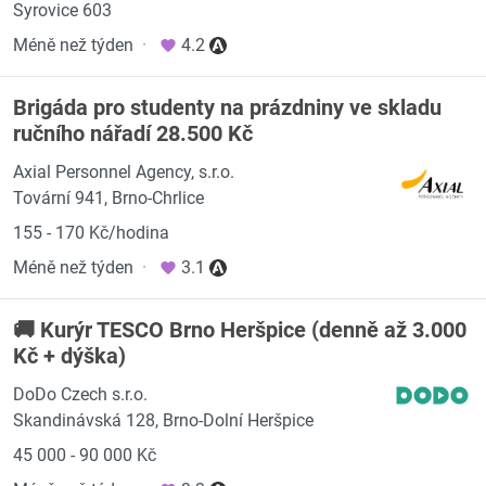
Syrovice 603
Méně než týden
·
4.2
Brigáda pro studenty na prázdniny ve skladu
ručního nářadí 28.500 Kč
Axial Personnel Agency, s.r.o.
Tovární 941, Brno-Chrlice
155 - 170 Kč/hodina
Méně než týden
·
3.1
🚚 Kurýr TESCO Brno Heršpice (denně až 3.000
Kč + dýška)
DoDo Czech s.r.o.
Skandinávská 128, Brno-Dolní Heršpice
45 000 - 90 000 Kč