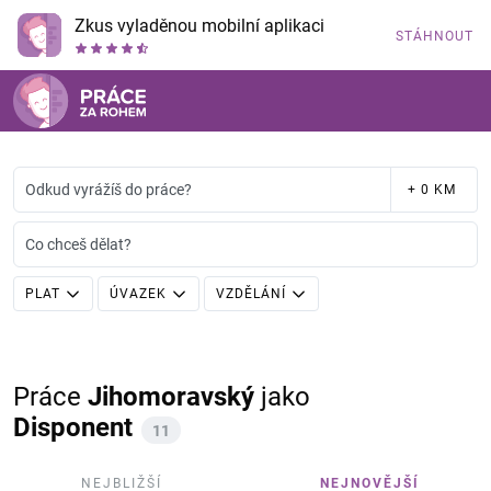
Zkus vyladěnou mobilní aplikaci
STÁHNOUT
Odkud vyrážíš do práce?
+ 0 KM
Co chceš dělat?
PLAT
ÚVAZEK
VZDĚLÁNÍ
Práce
Jihomoravský
jako
Disponent
11
NEJBLIŽŠÍ
NEJNOVĚJŠÍ