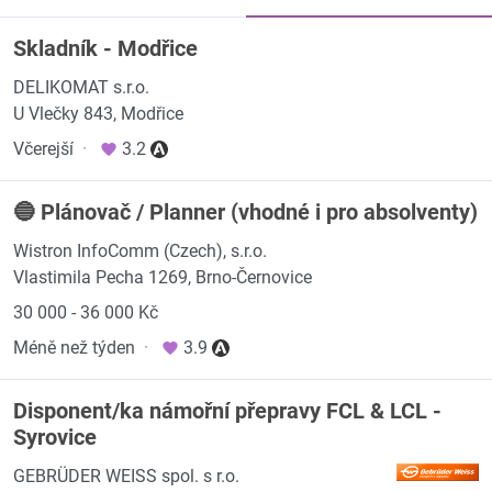
Skladník - Modřice
DELIKOMAT s.r.o.
U Vlečky 843, Modřice
Včerejší
·
3.2
🔵 Plánovač / Planner (vhodné i pro absolventy)
Wistron InfoComm (Czech), s.r.o.
Vlastimila Pecha 1269, Brno-Černovice
30 000 - 36 000 Kč
Méně než týden
·
3.9
Disponent/ka námořní přepravy FCL & LCL -
Syrovice
GEBRÜDER WEISS spol. s r.o.