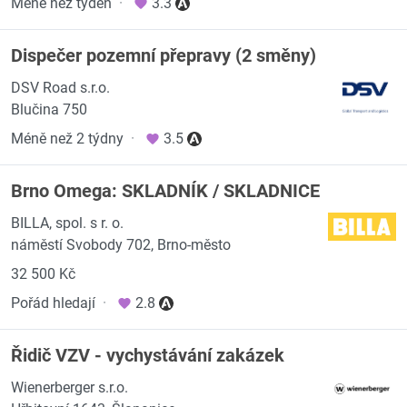
Méně než týden
·
3.3
Dispečer pozemní přepravy (2 směny)
DSV Road s.r.o.
Blučina 750
Méně než 2 týdny
·
3.5
Brno Omega: SKLADNÍK / SKLADNICE
BILLA, spol. s r. o.
náměstí Svobody 702, Brno-město
32 500 Kč
Pořád hledají
·
2.8
Řidič VZV - vychystávání zakázek
Wienerberger s.r.o.