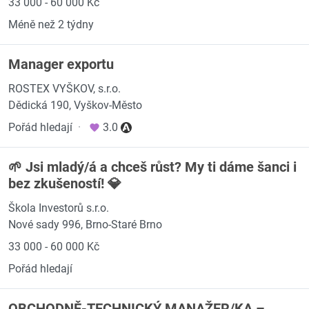
33 000 - 60 000 Kč
Méně než 2 týdny
Manager exportu
ROSTEX VYŠKOV, s.r.o.
Dědická 190, Vyškov-Město
Pořád hledají
·
3.0
🌱 Jsi mladý/á a chceš růst? My ti dáme šanci i
bez zkušeností! 💎
Škola Investorů s.r.o.
Nové sady 996, Brno-Staré Brno
33 000 - 60 000 Kč
Pořád hledají
OBCHODNĚ-TECHNICKÝ MANAŽER/KA –