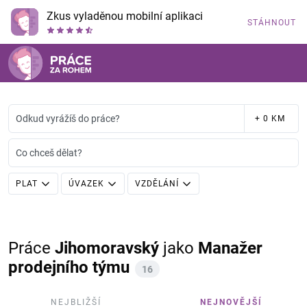
Zkus vyladěnou mobilní aplikaci
STÁHNOUT
Odkud vyrážíš do práce?
+ 0 KM
Co chceš dělat?
PLAT
ÚVAZEK
VZDĚLÁNÍ
Práce
Jihomoravský
jako
Manažer
prodejního týmu
16
NEJBLIŽŠÍ
NEJNOVĚJŠÍ