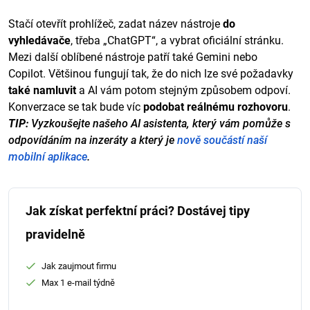
Stačí otevřít prohlížeč, zadat název nástroje
do
vyhledávače
, třeba „ChatGPT“, a vybrat oficiální stránku.
Mezi další oblíbené nástroje patří také Gemini nebo
Copilot. Většinou fungují tak, že do nich lze své požadavky
také namluvit
a AI vám potom stejným způsobem odpoví.
Konverzace se tak bude víc
podobat reálnému rozhovoru
.
TIP:
Vyzkoušejte našeho AI asistenta, který vám pomůže s
odpovídáním na inzeráty a který je
nově součástí naší
mobilní aplikace
.
Jak získat perfektní práci? Dostávej tipy
pravidelně
Jak zaujmout firmu
Max 1 e-mail týdně