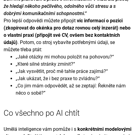
že hledají někoho pečlivého, odolného vůči stresu a s
dobrými komunikačními schopnostmi.“
Pro lepší odpovědi můžete připojit
víc informací o pozici
(zkopírovat do okénka pro dotaz rovnou celý inzerát) nebo
o vlastní praxi (připojit své CV, ovšem bez kontaktních
údajů)
. Potom, co stroj vybavíte potřebnými údaji, se
můžete třeba ptát:
„Jaké otázky mi mohou položit na pohovoru?“
„Které silné stránky zmínit?“
„Jak vysvětlit, proč mě tahle práce zajímá?“
„Jak ukázat, že i bez praxe to zvládnu?“
„Co jim mám odpovědět, až se zeptají: Řekněte nám
něco o sobě?”
Co všechno po AI chtít
Umělá inteligence vám pomůže i s
konkrétními modelovými