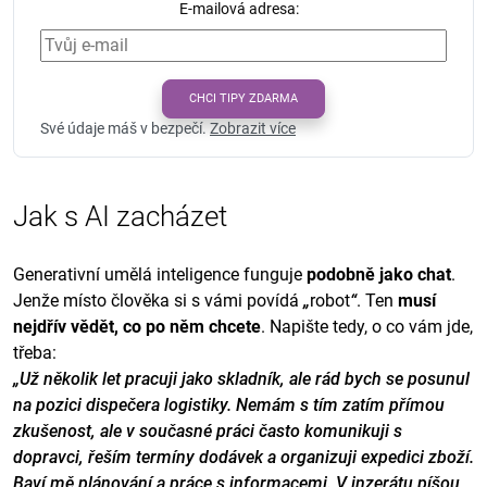
E-mailová adresa:
CHCI TIPY ZDARMA
Své údaje máš v bezpečí.
Zobrazit více
Jak s AI zacházet
Generativní umělá inteligence funguje
podobně jako chat
.
Jenže místo člověka si s vámi povídá
„
robot
“
. Ten
musí
nejdřív vědět, co po něm chcete
. Napište tedy, o co vám jde,
třeba:
„Už několik let pracuji jako skladník, ale rád bych se posunul
na pozici dispečera logistiky. Nemám s tím zatím přímou
zkušenost, ale v současné práci často komunikuji s
dopravci, řeším termíny dodávek a organizuji expedici zboží.
Baví mě plánování a práce s informacemi. V inzerátu píšou,