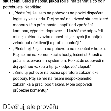
situacemi
. Stačí jí napsat,
jakou roli
si má zahrát a co od ní
potřebujete. Například:
„Předstírej, že jsem na pohovoru na pozici dispečera
logistiky ve skladu. Ptej se mě na krizové situace, které
mohou v této práci nastat, například zpoždění
kamionu, výpadek dopravce… U každé mé odpovědi
mi dej zpětnou vazbu a navrhni, jak bych ji mohl(a)
zvládnout efektivněji a profesionálněji.“
„Předstírej, že jsem na pohovoru na recepční v hotelu.
Ptej se mě na komunikaci s hosty, řešení stížností a
práci s rezervačním systémem. Po každé odpovědi mi
dej zpětnou vazbu a tip, jak odpověď zlepšit.“
„Simuluj pohovor na pozici operátora zákaznické
podpory. Ptej se mě na řešení nespokojeného
zákazníka a práci pod tlakem. Moje odpovědi
průběžně komentuj.“
Důvěřuj, ale prověřuj