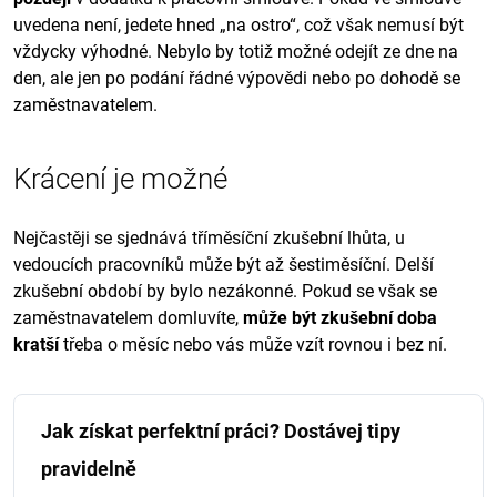
uvedena není, jedete hned „na ostro“, což však nemusí být
vždycky výhodné. Nebylo by totiž možné odejít ze dne na
den, ale jen po podání řádné výpovědi nebo po dohodě se
zaměstnavatelem.
Krácení je možné
Nejčastěji se sjednává tříměsíční zkušební lhůta, u
vedoucích pracovníků může být až šestiměsíční. Delší
zkušební období by bylo nezákonné. Pokud se však se
zaměstnavatelem domluvíte,
může být zkušební doba
kratší
třeba o měsíc nebo vás může vzít rovnou i bez ní.
Jak získat perfektní práci? Dostávej tipy
pravidelně