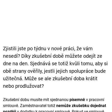
Zjistili jste po týdnu v nové práci, že vám
nesedí? Díky zkušební době můžete odejít ze
dne na den. Sjednává se totiž kvůli tomu, aby si
obě strany ověřily, jestli jejich spolupráce bude
užitečná. Může se ale zkušební doba krátit
nebo prodlužovat?
Zkušební dobu musíte mít sjednanou
písemně
v pracovní
smlouvě. Zaměstnavatel totiž
nemůže zkušebku dojednat
později
v dodatku k pracovní smlouvě. Pokud ve smlouvě