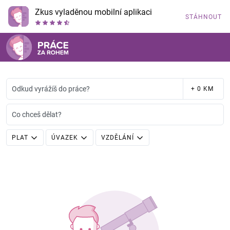
Zkus vyladěnou mobilní aplikaci
STÁHNOUT
Odkud vyrážíš do práce?
+ 0 KM
Co chceš dělat?
PLAT
ÚVAZEK
VZDĚLÁNÍ