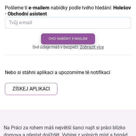
Pošleme ti
e-mailem
nabídky podle tvého hledání:
Holešov
· Obchodní asistent
CHCI NABÍDKY E-MAILEM
Své údaje máš v bezpečí.
Zobrazit více
Nebo si stáhni aplikaci a upozorníme tě notifikací
ZÍSKEJ APLIKACI
Na Práci za rohem máš největší šanci najít si práci blízko
domova a přestat dojíždět. Vybírej z volných míst a brigád