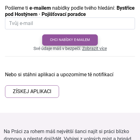
Pošleme ti
e-mailem
nabídky podle tvého hledání:
Bystřice
pod Hostýnem · Pojišťovací poradce
CHCI NABÍDKY E-MAILEM
Své údaje máš v bezpečí.
Zobrazit více
Nebo si stáhni aplikaci a upozorníme tě notifikací
ZÍSKEJ APLIKACI
Na Práci za rohem máš největší šanci najít si práci blízko
domova a přestat dojíždět. Vybírej z volných míst a brigád