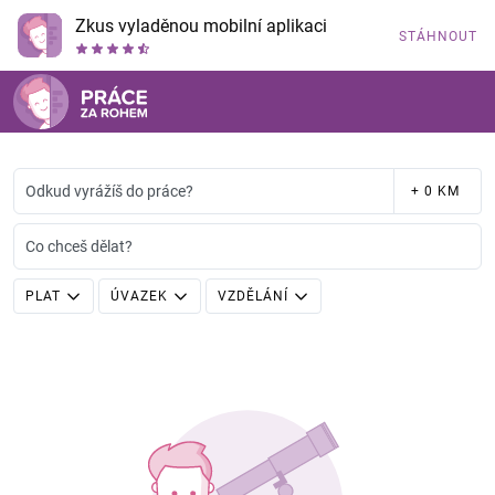
Zkus vyladěnou mobilní aplikaci
STÁHNOUT
Odkud vyrážíš do práce?
+ 0 KM
Co chceš dělat?
PLAT
ÚVAZEK
VZDĚLÁNÍ