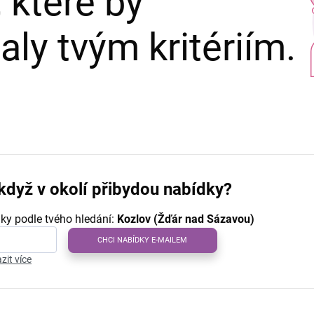
 které by
ly tvým kritériím.
když v okolí přibydou nabídky?
ky podle tvého hledání:
Kozlov (Žďár nad Sázavou)
CHCI NABÍDKY E-MAILEM
zit více