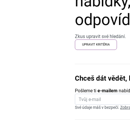
nabídky,
odpovída
Zkus upravit své hledání.
UPRAVIT KRITÉRIA
Chceš dát vědět, 
Pošleme ti
e-mailem
nabíd
Své údaje máš v bezpečí.
Zobra