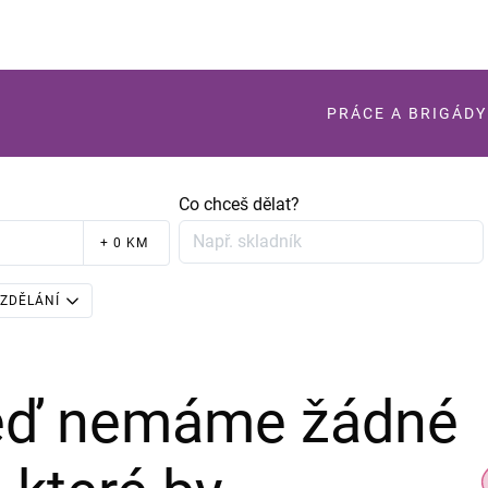
PRÁCE A BRIGÁDY
Co chceš dělat?
+ 0 KM
ZDĚLÁNÍ
teď nemáme žádné