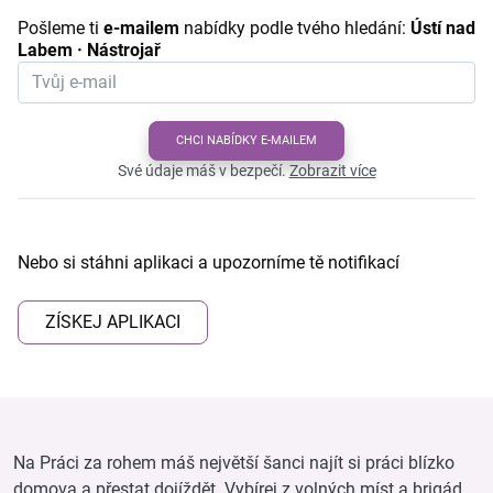
Pošleme ti
e-mailem
nabídky podle tvého hledání:
Ústí nad
Labem · Nástrojař
CHCI NABÍDKY E-MAILEM
Své údaje máš v bezpečí.
Zobrazit více
Nebo si stáhni aplikaci a upozorníme tě notifikací
ZÍSKEJ APLIKACI
Na Práci za rohem máš největší šanci najít si práci blízko
domova a přestat dojíždět. Vybírej z volných míst a brigád