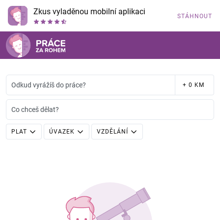
Zkus vyladěnou mobilní aplikaci
STÁHNOUT
Odkud vyrážíš do práce?
+ 0 KM
Co chceš dělat?
PLAT
ÚVAZEK
VZDĚLÁNÍ