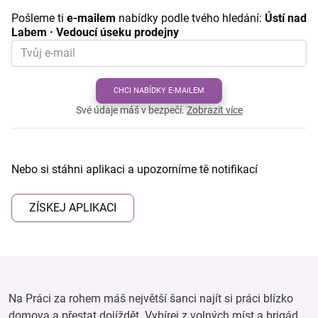
Pošleme ti
e-mailem
nabídky podle tvého hledání:
Ústí nad
Labem · Vedoucí úseku prodejny
CHCI NABÍDKY E-MAILEM
Své údaje máš v bezpečí.
Zobrazit více
Nebo si stáhni aplikaci a upozorníme tě notifikací
ZÍSKEJ APLIKACI
Na Práci za rohem máš největší šanci najít si práci blízko
domova a přestat dojíždět. Vybírej z volných míst a brigád