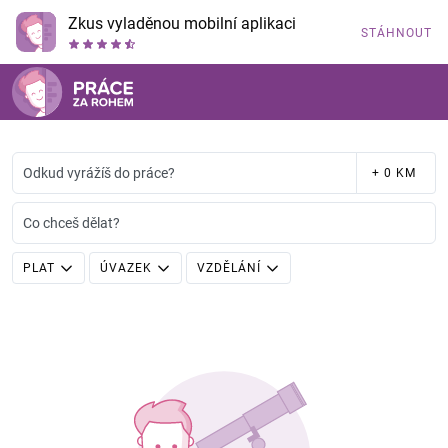
Zkus vyladěnou mobilní aplikaci
STÁHNOUT
Odkud vyrážíš do práce?
+ 0 KM
Co chceš dělat?
PLAT
ÚVAZEK
VZDĚLÁNÍ