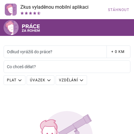
Zkus vyladěnou mobilní aplikaci
STÁHNOUT
Odkud vyrážíš do práce?
+ 0 KM
Co chceš dělat?
PLAT
ÚVAZEK
VZDĚLÁNÍ