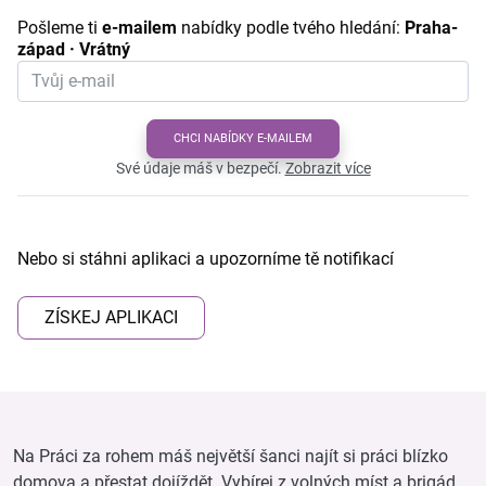
Pošleme ti
e-mailem
nabídky podle tvého hledání:
Praha-
západ · Vrátný
CHCI NABÍDKY E-MAILEM
Své údaje máš v bezpečí.
Zobrazit více
Nebo si stáhni aplikaci a upozorníme tě notifikací
ZÍSKEJ APLIKACI
Na Práci za rohem máš největší šanci najít si práci blízko
domova a přestat dojíždět. Vybírej z volných míst a brigád