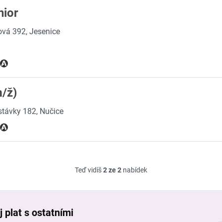
nior
vá 392, Jesenice
m/ž)
stávky 182, Nučice
Teď vidíš
2 ze 2
nabídek
 plat s ostatními