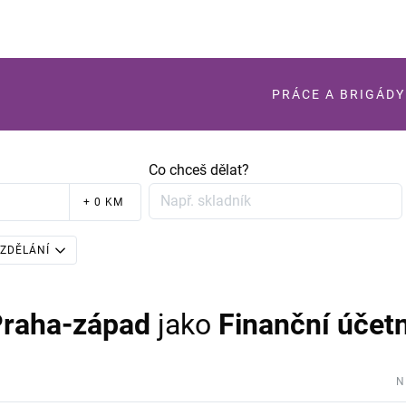
PRÁCE A BRIGÁDY
Co chceš dělat?
+ 0 KM
ZDĚLÁNÍ
Praha-západ
jako
Finanční účetn
N