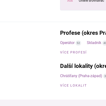
Online srovnávač
Profese (okres P
Operátor
Skladník
52
4
VÍCE PROFESÍ
Další lokality (ok
Chrášťany (Praha-západ)
3
VÍCE LOKALIT