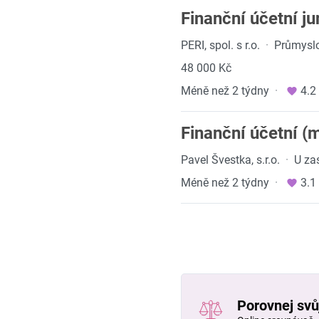
Finanční účetní ju
PERI, spol. s r.o.
·
Průmyslo
48 000 Kč
Méně než 2 týdny
·
4.2
Finanční účetní (
Pavel Švestka, s.r.o.
·
U za
Méně než 2 týdny
·
3.1
Porovnej svůj