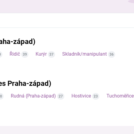
raha-západ)
Řidič
Kurýr
Skladník/manipulant
0
39
37
36
res Praha-západ)
Rudná (Praha-západ)
Hostivice
Tuchoměřice
0
27
23