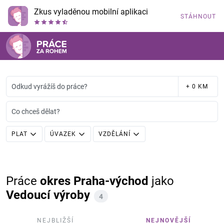
Zkus vyladěnou mobilní aplikaci
STÁHNOUT
Odkud vyrážíš do práce?
+ 0 KM
Co chceš dělat?
PLAT
ÚVAZEK
VZDĚLÁNÍ
Práce
okres Praha-východ
jako
Vedoucí výroby
4
NEJBLIŽŠÍ
NEJNOVĚJŠÍ