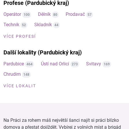
Profese (Pardubický kraj)
Operátor
Dělník
Prodavač
100
80
57
Technik
Skladník
52
44
VÍCE PROFESÍ
Další lokality (Pardubický kraj)
Pardubice
Ústí nad Orlicí
Svitavy
464
273
169
Chrudim
148
VÍCE LOKALIT
Na Práci za rohem máš největší šanci najít si práci blízko
domova a přestat dojíždět. Vybírej z volných míst a brigád