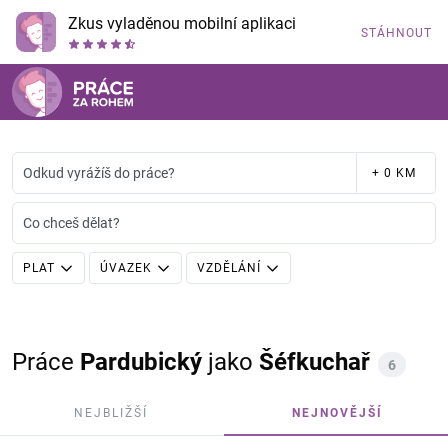
Zkus vyladěnou mobilní aplikaci
STÁHNOUT
Odkud vyrážíš do práce?
+ 0 KM
Co chceš dělat?
PLAT
ÚVAZEK
VZDĚLÁNÍ
Práce
Pardubický
jako
Šéfkuchař
6
NEJBLIŽŠÍ
NEJNOVĚJŠÍ