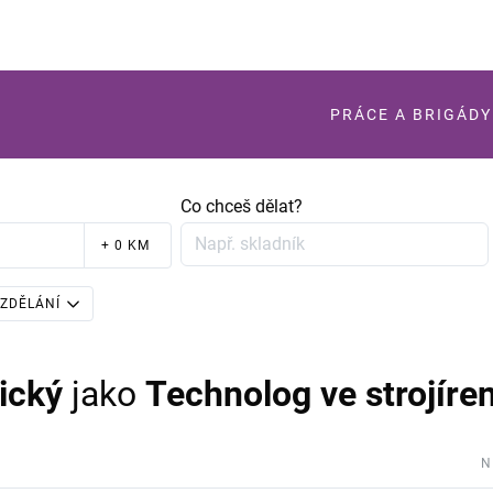
PRÁCE A BRIGÁDY
Co chceš dělat?
+ 0 KM
ZDĚLÁNÍ
ický
jako
Technolog ve strojíren
N