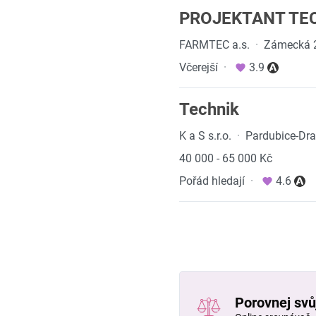
PROJEKTANT TE
FARMTEC a.s.
·
Zámecká 2
Včerejší
·
3.9
Technik
K a S s.r.o.
·
Pardubice-Dra
40 000 - 65 000 Kč
Pořád hledají
·
4.6
Porovnej svůj