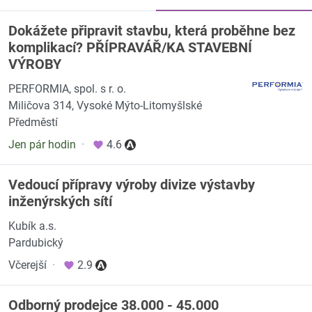
Dokážete připravit stavbu, která proběhne bez
komplikací? PŘÍPRAVÁŘ/KA STAVEBNÍ
VÝROBY
PERFORMIA, spol. s r. o.
Miličova 314, Vysoké Mýto-Litomyšlské
Předměstí
Jen pár hodin
·
4.6
Vedoucí přípravy výroby divize výstavby
inženýrských sítí
Kubík a.s.
Pardubický
Včerejší
·
2.9
Odborný prodejce 38.000 - 45.000