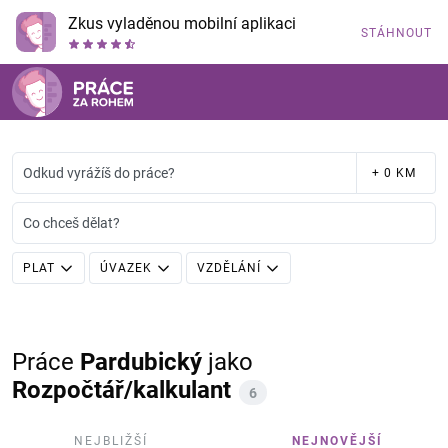
Zkus vyladěnou mobilní aplikaci
STÁHNOUT
Odkud vyrážíš do práce?
+ 0 KM
Co chceš dělat?
PLAT
ÚVAZEK
VZDĚLÁNÍ
Práce
Pardubický
jako
Rozpočtář/kalkulant
6
NEJBLIŽŠÍ
NEJNOVĚJŠÍ