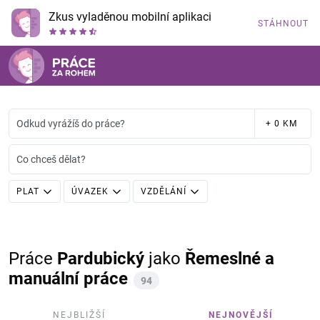
Zkus vyladěnou mobilní aplikaci
STÁHNOUT
Odkud vyrážíš do práce?
+ 0 KM
Co chceš dělat?
PLAT
ÚVAZEK
VZDĚLÁNÍ
Práce
Pardubický
jako
Řemeslné a
manuální práce
94
NEJBLIŽŠÍ
NEJNOVĚJŠÍ