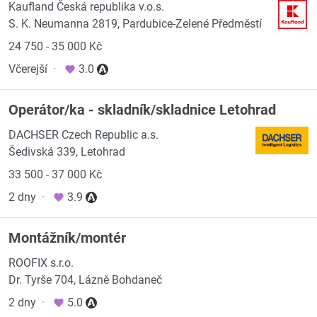
Kaufland Česká republika v.o.s.
S. K. Neumanna 2819, Pardubice-Zelené Předměstí
24 750 - 35 000 Kč
Včerejší
·
3.0
Operátor/ka - skladník/skladnice Letohrad
DACHSER Czech Republic a.s.
Šedivská 339, Letohrad
33 500 - 37 000 Kč
2 dny
·
3.9
Montážník/montér
ROOFIX s.r.o.
Dr. Tyrše 704, Lázně Bohdaneč
2 dny
·
5.0