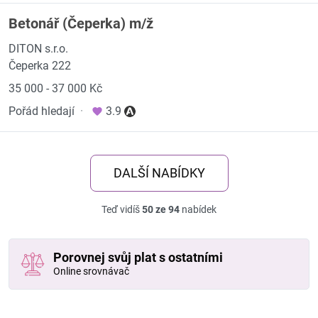
Betonář (Čeperka) m/ž
DITON s.r.o.
Čeperka 222
35 000 - 37 000 Kč
Pořád hledají
·
3.9
DALŠÍ NABÍDKY
Teď vidíš
50 ze 94
nabídek
Porovnej svůj plat s ostatními
Online srovnávač