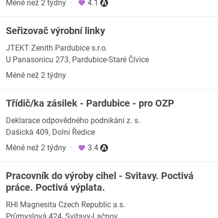
Méně než 2 týdny
·
4.1
Seřizovač výrobní linky
JTEKT Zenith Pardubice s.r.o.
U Panasonicu 273, Pardubice-Staré Čívice
Méně než 2 týdny
Třídič/ka zásilek - Pardubice - pro OZP
Deklarace odpovědného podnikání z. s.
Dašická 409, Dolní Ředice
Méně než 2 týdny
·
3.4
Pracovník do výroby cihel - Svitavy. Poctivá
práce. Poctivá výplata.
RHI Magnesita Czech Republic a.s.
Průmyslová 424, Svitavy-Lačnov