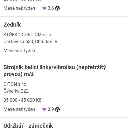
Méně než týden
·
3.6
Zedník
STŘEKO CHRUDIM s.r.o.
Čáslavská 630, Chrudim IV
Méně než týden
Strojník balicí linky/vibrolisu (nepřetržitý
provoz) m/ž
DITON s.r.o.
Čeperka 222
35 000 - 45 000 Kč
Méně než týden
·
3.9
Údržbář - zámečník