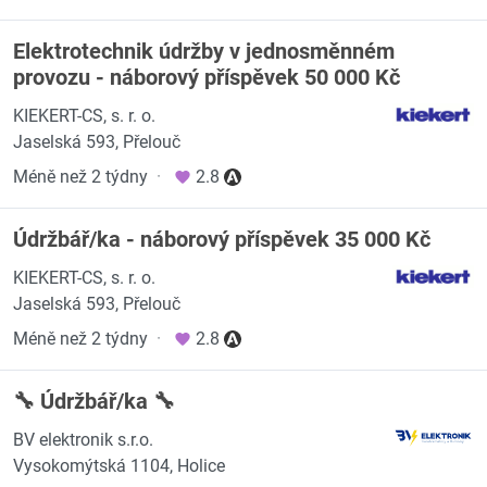
Elektrotechnik údržby v jednosměnném
provozu - náborový příspěvek 50 000 Kč
KIEKERT-CS, s. r. o.
Jaselská 593, Přelouč
Méně než 2 týdny
·
2.8
Údržbář/ka - náborový příspěvek 35 000 Kč
KIEKERT-CS, s. r. o.
Jaselská 593, Přelouč
Méně než 2 týdny
·
2.8
🔧 Údržbář/ka 🔧
BV elektronik s.r.o.
Vysokomýtská 1104, Holice