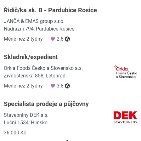
Řidič/ka sk. B - Pardubice Rosice
JANČA & EMAS group s.r.o.
Nádražní 794, Pardubice-Rosice
Méně než 2 týdny
·
2.8
Skladník/expedient
Orkla Foods Česko a Slovensko a.s.
Živnostenská 858, Letohrad
Méně než 2 týdny
·
3.8
Specialista prodeje a půjčovny
Stavebniny DEK a.s.
Luční 1534, Hlinsko
36 000 Kč