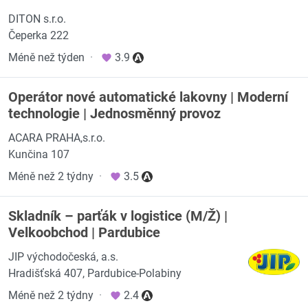
DITON s.r.o.
Čeperka 222
Méně než týden
·
3.9
Operátor nové automatické lakovny | Moderní
technologie | Jednosměnný provoz
ACARA PRAHA,s.r.o.
Kunčina 107
Méně než 2 týdny
·
3.5
Skladník – parťák v logistice (M/Ž) |
Velkoobchod | Pardubice
JIP východočeská, a.s.
Hradišťská 407, Pardubice-Polabiny
Méně než 2 týdny
·
2.4