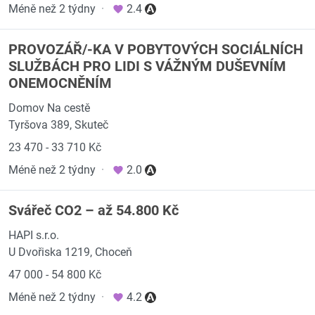
Méně než 2 týdny
·
2.4
PROVOZÁŘ/-KA V POBYTOVÝCH SOCIÁLNÍCH
SLUŽBÁCH PRO LIDI S VÁŽNÝM DUŠEVNÍM
ONEMOCNĚNÍM
Domov Na cestě
Tyršova 389, Skuteč
23 470 - 33 710 Kč
Méně než 2 týdny
·
2.0
Svářeč CO2 – až 54.800 Kč
HAPI s.r.o.
U Dvořiska 1219, Choceň
47 000 - 54 800 Kč
Méně než 2 týdny
·
4.2