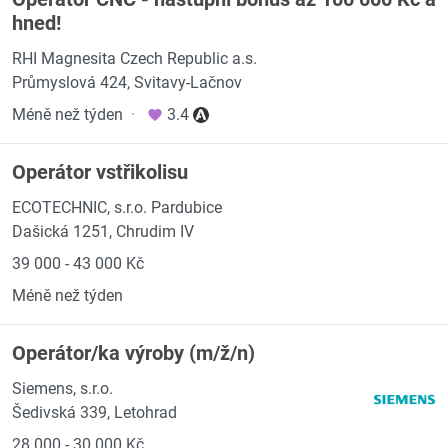
hned!
RHI Magnesita Czech Republic a.s.
Průmyslová 424, Svitavy-Lačnov
Méně než týden
·
3.4
Operátor vstřikolisu
ECOTECHNIC, s.r.o. Pardubice
Dašická 1251, Chrudim IV
39 000 - 43 000 Kč
Méně než týden
Operátor/ka výroby (m/ž/n)
Siemens, s.r.o.
Šedivská 339, Letohrad
28 000 - 30 000 Kč