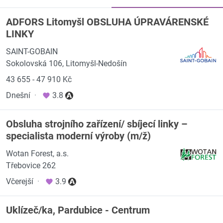
ADFORS Litomyšl OBSLUHA ÚPRAVÁRENSKÉ
LINKY
SAINT-GOBAIN
Sokolovská 106, Litomyšl-Nedošín
43 655 - 47 910 Kč
Dnešní
·
3.8
Obsluha strojního zařízení/ sbíjecí linky –
specialista moderní výroby (m/ž)
Wotan Forest, a.s.
Třebovice 262
Včerejší
·
3.9
Uklízeč/ka, Pardubice - Centrum