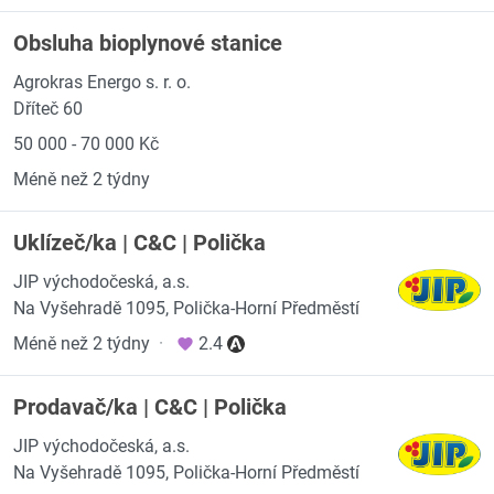
Obsluha bioplynové stanice
Agrokras Energo s. r. o.
Dříteč 60
50 000 - 70 000 Kč
Méně než 2 týdny
Uklízeč/ka | C&C | Polička
JIP východočeská, a.s.
Na Vyšehradě 1095, Polička-Horní Předměstí
Méně než 2 týdny
·
2.4
Prodavač/ka | C&C | Polička
JIP východočeská, a.s.
Na Vyšehradě 1095, Polička-Horní Předměstí