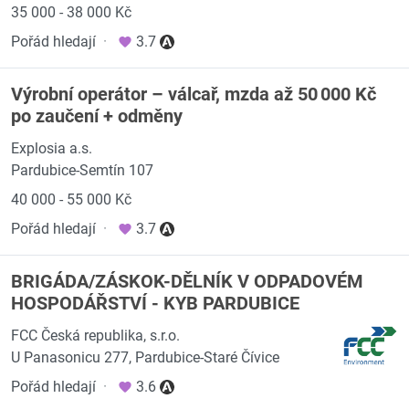
35 000 - 38 000 Kč
Pořád hledají
·
3.7
Výrobní operátor – válcař, mzda až 50 000 Kč
po zaučení + odměny
Explosia a.s.
Pardubice-Semtín 107
40 000 - 55 000 Kč
Pořád hledají
·
3.7
BRIGÁDA/ZÁSKOK-DĚLNÍK V ODPADOVÉM
HOSPODÁŘSTVÍ - KYB PARDUBICE
FCC Česká republika, s.r.o.
U Panasonicu 277, Pardubice-Staré Čívice
Pořád hledají
·
3.6