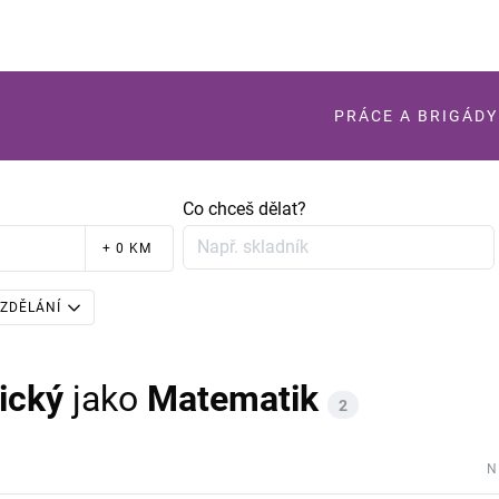
PRÁCE A BRIGÁDY
Co chceš dělat?
+ 0 KM
ZDĚLÁNÍ
ický
jako
Matematik
2
N