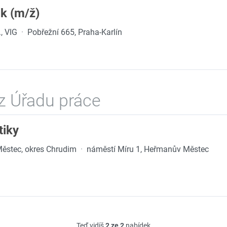
k (m/ž)
, VIG
·
Pobřežní 665, Praha-Karlín
z Úřadu práce
tiky
ěstec, okres Chrudim
·
náměstí Míru 1, Heřmanův Městec
Teď vidíš
2 ze 2
nabídek