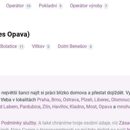
Operátor
Pokladní
Operátor výroby
10
9
7
res Opava)
Bolatice
Vítkov
Dolní Benešov
11
5
4
ejvětší šanci najít si práci blízko domova a přestat dojíždět. Vy
, třeba v lokalitách
Praha
,
Brno
,
Ostrava
,
Plzeň
,
Liberec
,
Olomouc
ad Labem
,
Pardubice
,
Zlín
,
Havířov
,
Kladno
,
Most
,
Opava
a
mnoha
z
Podmínky služby
. A také chráníme tvoje osobní údaje, viz
Zása
álech Alma Career a transparentnosti se můžete dočíst na naší
I