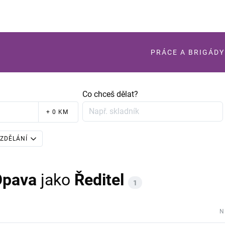
PRÁCE A BRIGÁDY
Co chceš dělat?
+ 0 KM
ZDĚLÁNÍ
Opava
jako
Ředitel
1
N