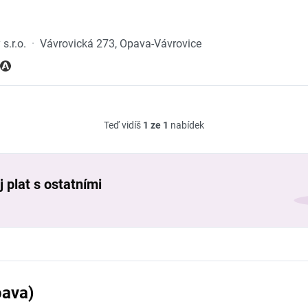
s.r.o.
·
Vávrovická 273, Opava-Vávrovice
Teď vidíš
1 ze 1
nabídek
 plat s ostatními
pava)