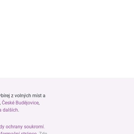
bírej z volných míst a
,
České Budějovice
,
 dalších
.
dy ochrany soukromí
.
nformační stránce
. Zde