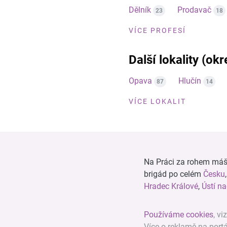
Dělník
Prodavač
23
18
VÍCE PROFESÍ
Další lokality (ok
Opava
Hlučín
87
14
VÍCE LOKALIT
Na Práci za rohem máš n
brigád po celém
Česku
Hradec Králové
,
Ústí n
Používáme cookies
, vi
Více o reklamě na port