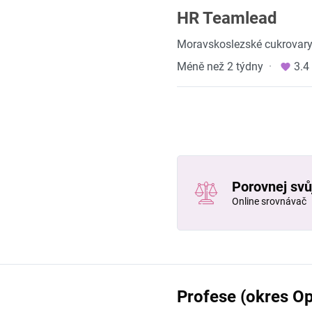
HR Teamlead
Moravskoslezské cukrovary 
Méně než 2 týdny
·
3.4
Porovnej svůj
Online srovnávač
Profese (okres O