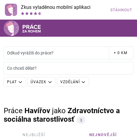
Zkus vyladěnou mobilní aplikaci
STÁHNOUT
Odkud vyrážíš do práce?
+ 0 KM
Co chceš dělat?
PLAT
ÚVAZEK
VZDĚLÁNÍ
Práce
Havířov
jako
Zdravotníctvo a
sociálna starostlivosť
3
NEJBLIŽŠÍ
NEJNOVĚJŠÍ