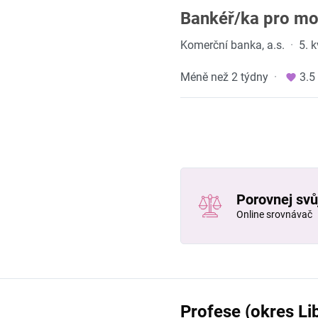
Bankéř/ka pro mov
Komerční banka, a.s.
·
5. 
Méně než 2 týdny
·
3.5
Porovnej svůj
Online srovnávač
Profese (okres Li