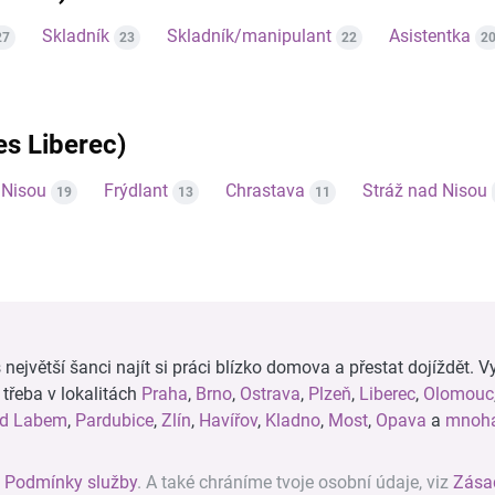
Skladník
Skladník/manipulant
Asistentka
27
23
22
2
res Liberec)
 Nisou
Frýdlant
Chrastava
Stráž nad Nisou
19
13
11
ejvětší šanci najít si práci blízko domova a přestat dojíždět. Vy
, třeba v lokalitách
Praha
,
Brno
,
Ostrava
,
Plzeň
,
Liberec
,
Olomouc
ad Labem
,
Pardubice
,
Zlín
,
Havířov
,
Kladno
,
Most
,
Opava
a
mnoha
z
Podmínky služby
. A také chráníme tvoje osobní údaje, viz
Zása