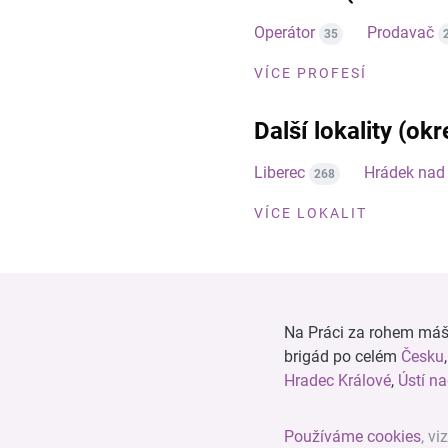
Operátor
Prodavač
35
VÍCE PROFESÍ
Další lokality (ok
Liberec
Hrádek nad
268
VÍCE LOKALIT
Na Práci za rohem máš n
brigád po celém
Česku
Hradec Králové
,
Ústí n
Používáme cookies
, vi