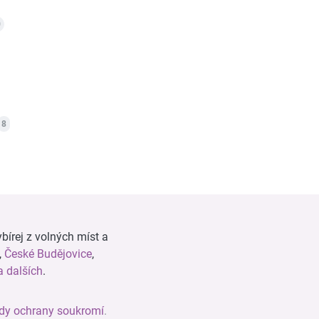
0
8
bírej z volných míst a
,
České Budějovice
,
 dalších
.
dy ochrany soukromí
.