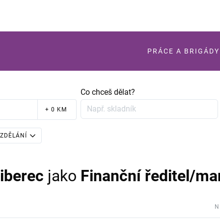
PRÁCE A BRIGÁDY
Co chceš dělat?
+ 0 KM
ZDĚLÁNÍ
iberec
jako
Finanční ředitel/m
N