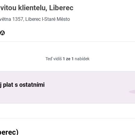
itou klientelu, Liberec
května 1357, Liberec I-Staré Město
Teď vidíš
1 ze 1
nabídek
 plat s ostatními
berec)