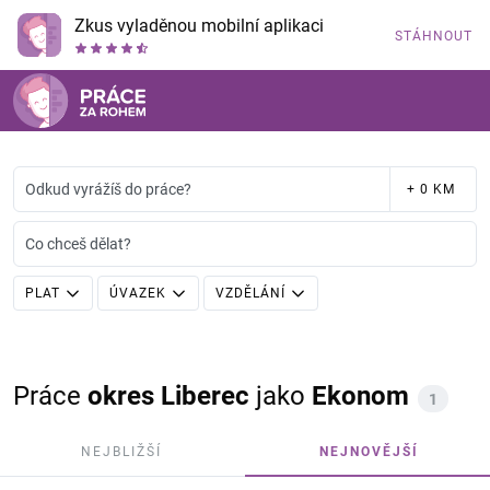
Zkus vyladěnou mobilní aplikaci
STÁHNOUT
Odkud vyrážíš do práce?
+ 0 KM
Co chceš dělat?
PLAT
ÚVAZEK
VZDĚLÁNÍ
Práce
okres Liberec
jako
Ekonom
1
NEJBLIŽŠÍ
NEJNOVĚJŠÍ