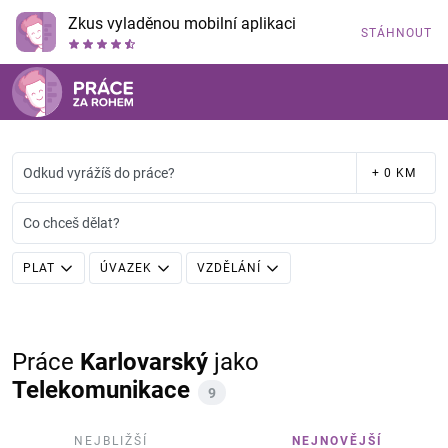
Zkus vyladěnou mobilní aplikaci
STÁHNOUT
Odkud vyrážíš do práce?
+ 0 KM
Co chceš dělat?
PLAT
ÚVAZEK
VZDĚLÁNÍ
Práce
Karlovarský
jako
Telekomunikace
9
NEJBLIŽŠÍ
NEJNOVĚJŠÍ