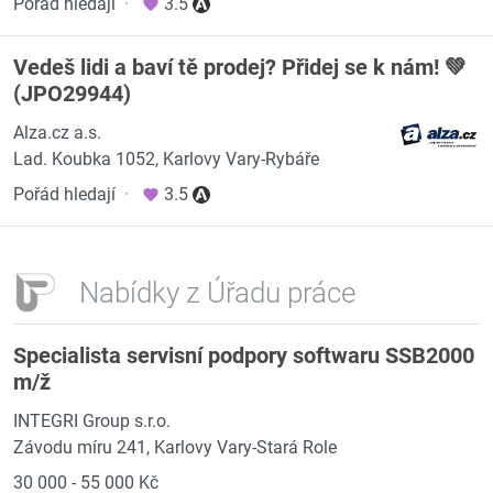
Pořád hledají
·
3.5
Vedeš lidi a baví tě prodej? Přidej se k nám! 💚
(JPO29944)
Alza.cz a.s.
Lad. Koubka 1052, Karlovy Vary-Rybáře
Pořád hledají
·
3.5
Nabídky z Úřadu práce
Specialista servisní podpory softwaru SSB2000
m/ž
INTEGRI Group s.r.o.
Závodu míru 241, Karlovy Vary-Stará Role
30 000 - 55 000 Kč