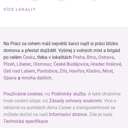
VÍCE LOKALIT
Na Práci za rohem máš největší šanci najít si práci blízko
domova a přestat dojíždět. Vybírej z volných míst a brigád
po celém
Česku
, třeba v lokalitách
Praha
,
Brno
,
Ostrava
,
Plzeň
,
Liberec
,
Olomouc
,
České Budějovice
,
Hradec Králové
,
Ústí nad Labem
,
Pardubice
,
Zlín
,
Havířov
,
Kladno
,
Most
,
Opava
a
mnoha dalších
.
Používáme cookies
, viz
Podmínky služby
. A také chráníme
tvoje osobní údaje, viz
Zásady ochrany soukromí
. Více o
reklamě na portálech Alma Career a transparentnosti se
můžete dočíst na naší
Informační stránce
. Zde je naše
Technická specifikace
.