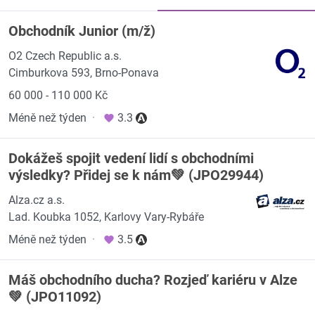
Obchodník Junior (m/ž)
O2 Czech Republic a.s.
Cimburkova 593, Brno-Ponava
60 000 - 110 000 Kč
Méně než týden
·
3.3
Dokážeš spojit vedení lidí s obchodními
výsledky? Přidej se k nám💚 (JPO29944)
Alza.cz a.s.
Lad. Koubka 1052, Karlovy Vary-Rybáře
Méně než týden
·
3.5
Máš obchodního ducha? Rozjeď kariéru v Alze
💚 (JPO11092)