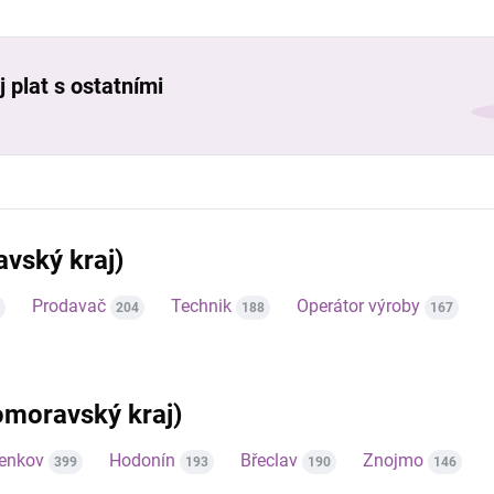
 plat s ostatními
vský kraj)
Prodavač
Technik
Operátor výroby
204
188
167
homoravský kraj)
venkov
Hodonín
Břeclav
Znojmo
399
193
190
146