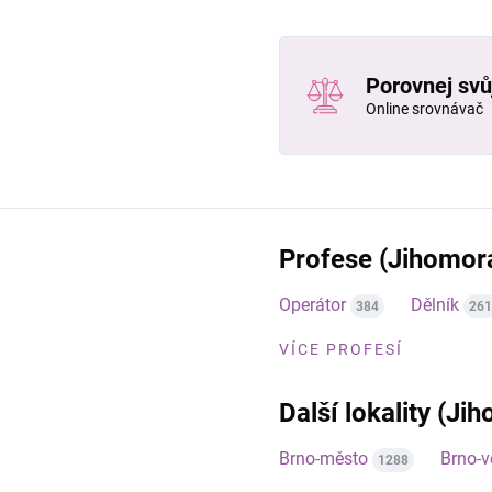
Porovnej svůj
Online srovnávač
Profese (Jihomora
Operátor
Dělník
384
261
VÍCE PROFESÍ
Další lokality (Ji
Brno-město
Brno-
1288