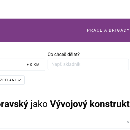
PRÁCE A BRIGÁDY
Co chceš dělat?
+ 0 KM
ZDĚLÁNÍ
ravský
jako
Vývojový konstrukt
N