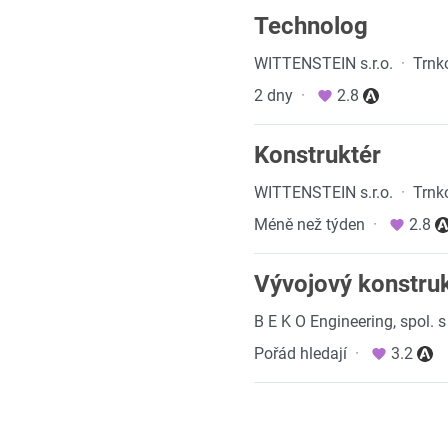
Technolog
WITTENSTEIN s.r.o.
·
Trnk
2 dny
·
2.8
Konstruktér
WITTENSTEIN s.r.o.
·
Trnk
Méně než týden
·
2.8
Vývojový konstru
B E K O Engineering, spol. s 
Pořád hledají
·
3.2