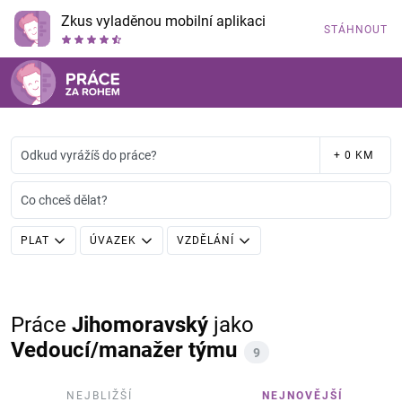
Zkus vyladěnou mobilní aplikaci
STÁHNOUT
Odkud vyrážíš do práce?
+ 0 KM
Co chceš dělat?
PLAT
ÚVAZEK
VZDĚLÁNÍ
Práce
Jihomoravský
jako
Vedoucí/manažer týmu
9
NEJBLIŽŠÍ
NEJNOVĚJŠÍ