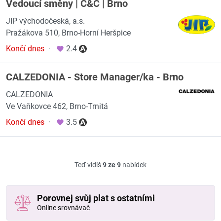
Vedoucí směny | C&C | Brno
JIP východočeská, a.s.
Pražákova 510, Brno-Horní Heršpice
Končí dnes
·
2.4
CALZEDONIA - Store Manager/ka - Brno
CALZEDONIA
Ve Vaňkovce 462, Brno-Trnitá
Končí dnes
·
3.5
Teď vidíš
9 ze 9
nabídek
Porovnej svůj plat s ostatními
Online srovnávač