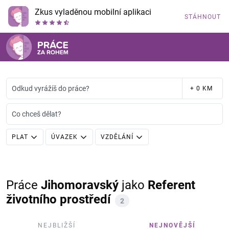
Zkus vyladěnou mobilní aplikaci
STÁHNOUT
Odkud vyrážíš do práce?
+ 0 KM
Co chceš dělat?
PLAT
ÚVAZEK
VZDĚLÁNÍ
Práce
Jihomoravský
jako
Referent
životního prostředí
2
NEJBLIŽŠÍ
NEJNOVĚJŠÍ