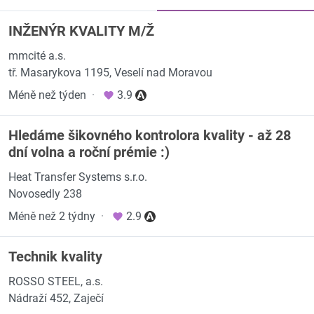
INŽENÝR KVALITY M/Ž
mmcité a.s.
tř. Masarykova 1195, Veselí nad Moravou
Méně než týden
·
3.9
Hledáme šikovného kontrolora kvality - až 28
dní volna a roční prémie :)
Heat Transfer Systems s.r.o.
Novosedly 238
Méně než 2 týdny
·
2.9
Technik kvality
ROSSO STEEL, a.s.
Nádraží 452, Zaječí