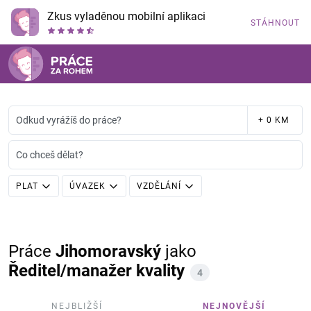
Zkus vyladěnou mobilní aplikaci
STÁHNOUT
Odkud vyrážíš do práce?
+ 0 KM
Co chceš dělat?
PLAT
ÚVAZEK
VZDĚLÁNÍ
Práce
Jihomoravský
jako
Ředitel/manažer kvality
4
NEJBLIŽŠÍ
NEJNOVĚJŠÍ