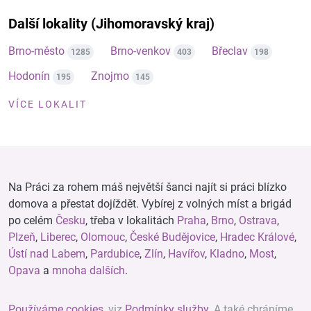
Další lokality (Jihomoravský kraj)
Brno-město
Brno-venkov
Břeclav
1285
403
198
Hodonín
Znojmo
195
145
VÍCE LOKALIT
Na Práci za rohem máš největší šanci najít si práci blízko
domova a přestat dojíždět. Vybírej z volných míst a brigád
po celém
Česku
, třeba v lokalitách
Praha
,
Brno
,
Ostrava
,
Plzeň
,
Liberec
,
Olomouc
,
České Budějovice
,
Hradec Králové
,
Ústí nad Labem
,
Pardubice
,
Zlín
,
Havířov
,
Kladno
,
Most
,
Opava
a
mnoha dalších
.
Používáme cookies
, viz
Podmínky služby
. A také chráníme