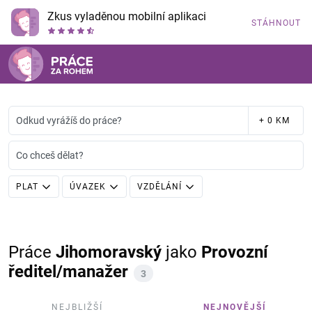
Zkus vyladěnou mobilní aplikaci
STÁHNOUT
Odkud vyrážíš do práce?
+ 0 KM
Co chceš dělat?
PLAT
ÚVAZEK
VZDĚLÁNÍ
Práce
Jihomoravský
jako
Provozní
ředitel/manažer
3
NEJBLIŽŠÍ
NEJNOVĚJŠÍ