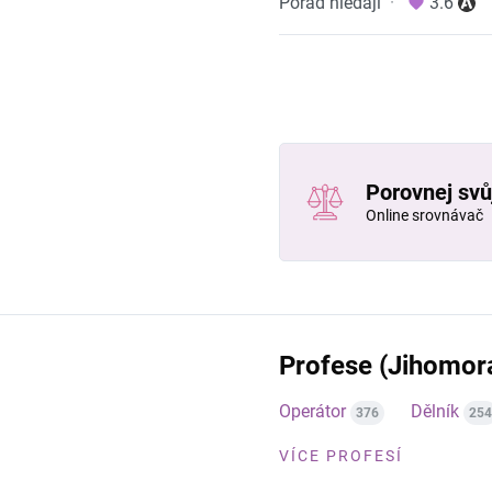
Pořád hledají
·
3.6
Porovnej svůj
Online srovnávač
Profese (Jihomora
Operátor
Dělník
376
254
VÍCE PROFESÍ