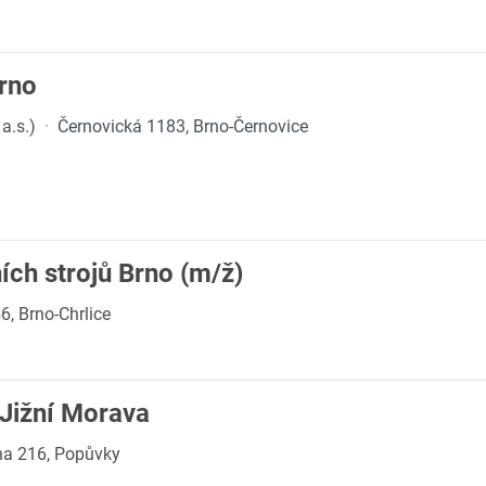
rno
a.s.)
·
Černovická 1183, Brno-Černovice
ch strojů Brno (m/ž)
6, Brno-Chrlice
 Jižní Morava
na 216, Popůvky