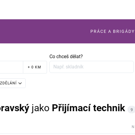
PRÁCE A BRIGÁDY
Co chceš dělat?
+ 0 KM
ZDĚLÁNÍ
ravský
jako
Přijímací technik
9
N