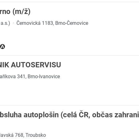
rno (m/ž)
a.s.)
·
Černovická 1183, Brno-Černovice
NIK AUTOSERVISU
říkova 341, Brno-Ivanovice
obsluha autoplošin (celá ČR, občas zahrani
lavská 768, Troubsko