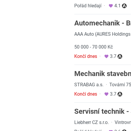
Pořád hledají
·
4.1
Automechanik - B
AAA Auto (AURES Holdings 
50 000 - 70 000 Kč
Končí dnes
·
3.7
Mechanik stavební
STRABAG a.s.
·
Tovární 75
Končí dnes
·
3.7
Servisní technik -
Liebherr CZ s.r.o.
·
Vintrov