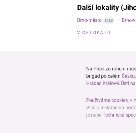
Další lokality (Ji
Brno-město
Brno-
1262
VÍCE LOKALIT
Na Práci za rohem máš n
brigád po celém
Česku
Hradec Králové
,
Ústí n
Používáme cookies
, vi
Více o reklamě na port
je naše
Technická spec