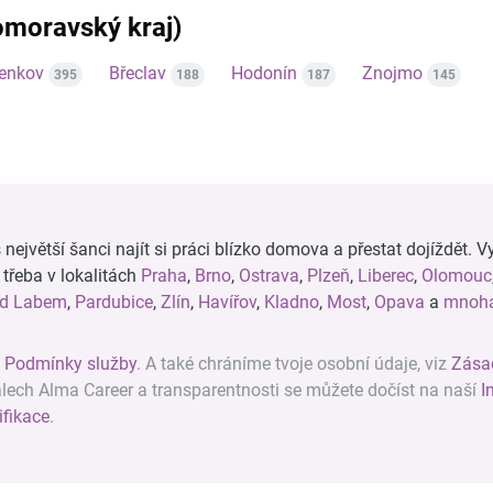
homoravský kraj)
venkov
Břeclav
Hodonín
Znojmo
395
188
187
145
ejvětší šanci najít si práci blízko domova a přestat dojíždět. Vy
, třeba v lokalitách
Praha
,
Brno
,
Ostrava
,
Plzeň
,
Liberec
,
Olomouc
ad Labem
,
Pardubice
,
Zlín
,
Havířov
,
Kladno
,
Most
,
Opava
a
mnoha
z
Podmínky služby
. A také chráníme tvoje osobní údaje, viz
Zása
álech Alma Career a transparentnosti se můžete dočíst na naší
I
ifikace
.