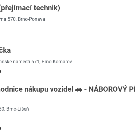
(přejímací technik)
ýna 570, Brno-Ponava
/čka
ánské náměstí 671, Brno-Komárov
hodnice nákupu vozidel 🚗 - NÁBOROVÝ 
0, Brno-Líšeň