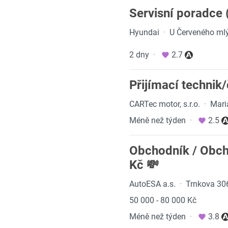
Servisní poradce 
Hyundai
·
U Červeného ml
2 dny
·
2.7
Přijímací technik
CARTec motor, s.r.o.
·
Mari
Méně než týden
·
2.5
Obchodník / Obc
Kč 💸
AutoESA a.s.
·
Trnkova 306
50 000 - 80 000 Kč
Méně než týden
·
3.8